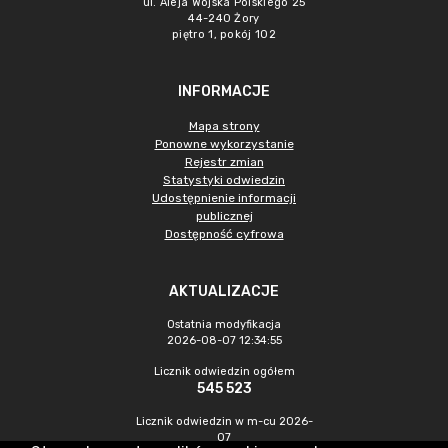
ul. Aleja Wojska Polskiego 25
44-240 Żory
piętro 1, pokój 102
INFORMACJE
Mapa strony
Ponowne wykorzystanie
Rejestr zmian
Statystyki odwiedzin
Udostępnienie informacji
publicznej
Dostępność cyfrowa
AKTUALIZACJE
Ostatnia modyfikacja
2026-08-07 12:34:55
Licznik odwiedzin ogółem
545 523
Licznik odwiedzin w m-cu 2026-
07