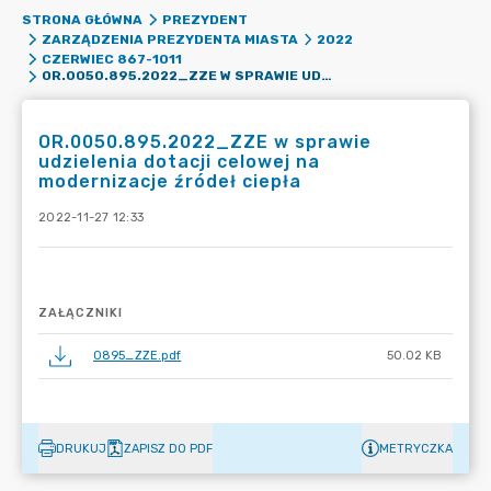
STRONA GŁÓWNA
PREZYDENT
ZARZĄDZENIA PREZYDENTA MIASTA
2022
CZERWIEC 867-1011
OR.0050.895.2022_ZZE W SPRAWIE UDZIELENIA DOTACJI CELOWEJ NA MODERNIZACJE ŹRÓDEŁ CIEPŁA
OR.0050.895.2022_ZZE w sprawie
udzielenia dotacji celowej na
modernizacje źródeł ciepła
2022-11-27 12:33
ZAŁĄCZNIKI
0895_ZZE.pdf
50.02 KB
DRUKUJ
ZAPISZ DO PDF
METRYCZKA