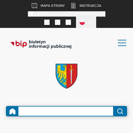
MAPA STRONY
INSTRUKCJA
KONTRAST DLA OSÓB SŁABOWIDZĄCYCH
PL
biuletyn
informacji publicznej