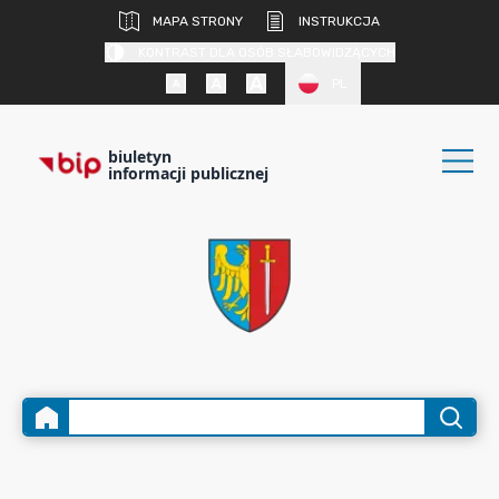
MAPA STRONY
INSTRUKCJA
KONTRAST DLA OSÓB SŁABOWIDZĄCYCH
PL
biuletyn
informacji publicznej