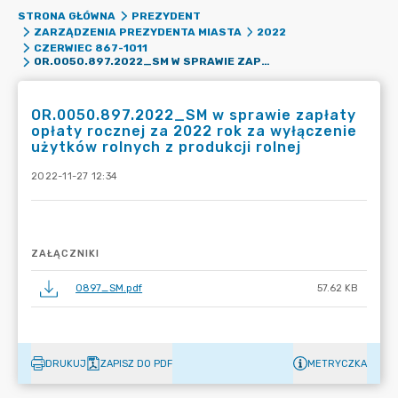
STRONA GŁÓWNA
PREZYDENT
ZARZĄDZENIA PREZYDENTA MIASTA
2022
CZERWIEC 867-1011
OR.0050.897.2022_SM W SPRAWIE ZAPŁATY OPŁATY ROCZNEJ ZA 2022 ROK ZA WYŁĄCZENIE UŻYTKÓW ROLNYCH Z PRODUKCJI ROLNEJ
OR.0050.897.2022_SM w sprawie zapłaty
opłaty rocznej za 2022 rok za wyłączenie
użytków rolnych z produkcji rolnej
2022-11-27 12:34
ZAŁĄCZNIKI
0897_SM.pdf
57.62 KB
DRUKUJ
ZAPISZ DO PDF
METRYCZKA