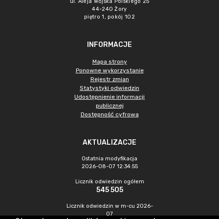
ul. Aleja Wojska Polskiego 25
44-240 Żory
piętro 1, pokój 102
INFORMACJE
Mapa strony
Ponowne wykorzystanie
Rejestr zmian
Statystyki odwiedzin
Udostępnienie informacji
publicznej
Dostępność cyfrowa
AKTUALIZACJE
Ostatnia modyfikacja
2026-08-07 12:34:55
Licznik odwiedzin ogółem
545 505
Licznik odwiedzin w m-cu 2026-
07