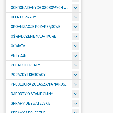
OCHRONA DANYCH OSOBOWYCH W URZĘDZIE MIASTA ŻORY - RODO
OFERTY PRACY
ORGANIZACJE POZARZĄDOWE
OŚWIADCZENIE MAJĄTKOWE
OŚWIATA
PETYCJE
PODATKI I OPŁATY
POJAZDY I KIEROWCY
PROCEDURA ZGŁASZANIA NARUSZEŃ PRAWA
RAPORTY O STANIE GMINY
SPRAWY OBYWATELSKIE