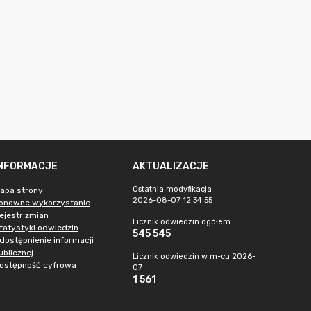
INFORMACJE
AKTUALIZACJE
Ostatnia modyfikacja
apa strony
2026-08-07 12:34:55
onowne wykorzystanie
ejestr zmian
Licznik odwiedzin ogółem
tatystyki odwiedzin
545 545
dostępnienie informacji
ublicznej
Licznik odwiedzin w m-cu 2026-
ostępność cyfrowa
07
1 561