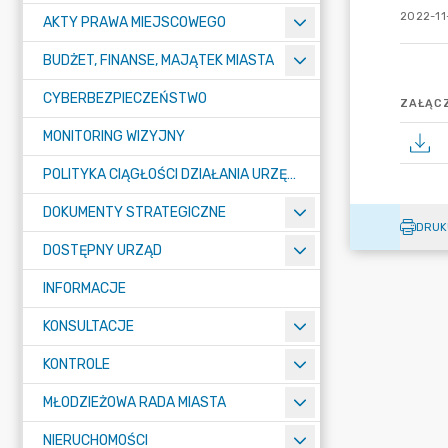
2022-11
AKTY PRAWA MIEJSCOWEGO
BUDŻET, FINANSE, MAJĄTEK MIASTA
CYBERBEZPIECZEŃSTWO
ZAŁĄCZ
MONITORING WIZYJNY
POLITYKA CIĄGŁOŚCI DZIAŁANIA URZĘDU MIASTA ŻORY
DOKUMENTY STRATEGICZNE
DRUK
DOSTĘPNY URZĄD
INFORMACJE
KONSULTACJE
KONTROLE
MŁODZIEŻOWA RADA MIASTA
NIERUCHOMOŚCI