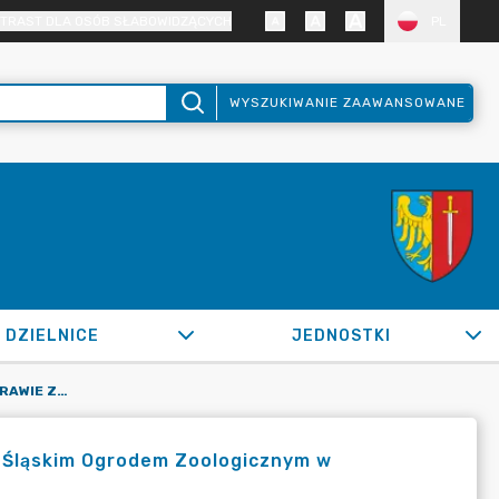
TRAST DLA OSÓB SŁABOWIDZĄCYCH
PL
WYSZUKIWANIE ZAAWANSOWANE
DZIELNICE
JEDNOSTKI
OR.0050.902.2022_WPKS W SPRAWIE ZAWARCIA UMOWY ZE ŚLĄSKIM OGRODEM ZOOLOGICZNYM W CHORZOWIE W ZWIĄZKU Z ADOPCJĄ BIELIKA
 Śląskim Ogrodem Zoologicznym w