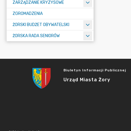
ZARZĄDZANIE KRYZYSOWE
ZGROMADZENIA
ŻORSKI BUDŻET OBYWATELSKI
ŻORSKA RADA SENIORÓW
Biuletyn Informacji Publicznej
Urząd Miasta Żory