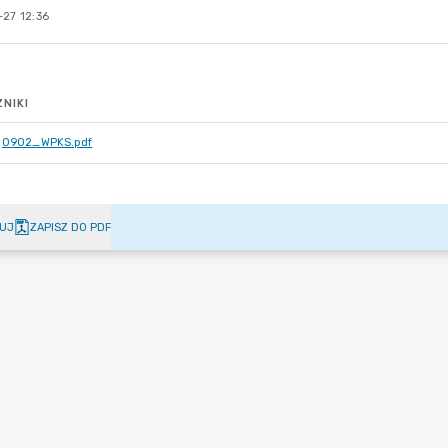
-27 12:36
NIKI
0902_WPKS.pdf
UJ
ZAPISZ DO PDF