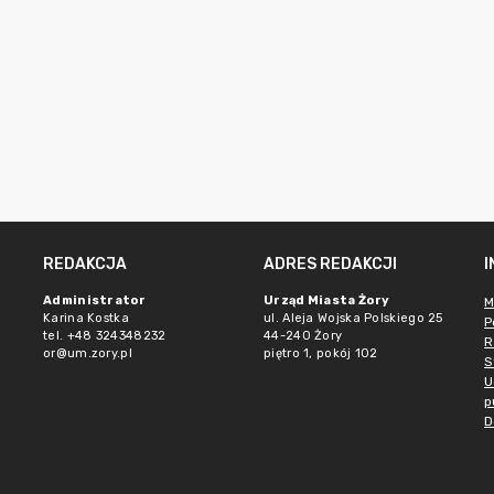
REDAKCJA
ADRES REDAKCJI
Administrator
Urząd Miasta Żory
M
Karina Kostka
ul. Aleja Wojska Polskiego 25
P
tel. +48 324348232
44-240 Żory
R
or@um.zory.pl
piętro 1, pokój 102
S
U
p
D