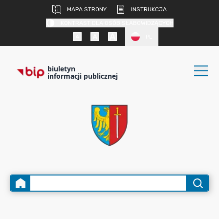
MAPA STRONY
INSTRUKCJA
KONTRAST DLA OSÓB SŁABOWIDZĄCYCH
PL
biuletyn
informacji publicznej