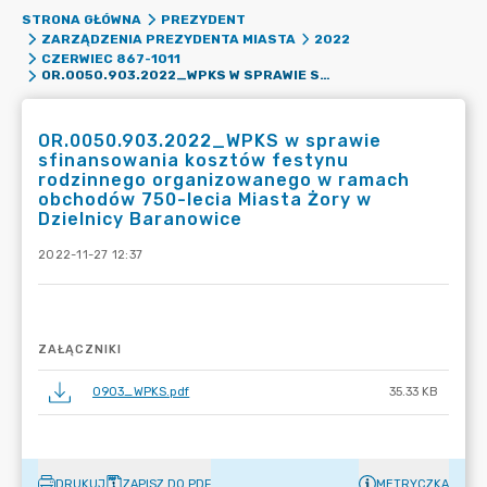
STRONA GŁÓWNA
PREZYDENT
ZARZĄDZENIA PREZYDENTA MIASTA
2022
CZERWIEC 867-1011
OR.0050.903.2022_WPKS W SPRAWIE SFINANSOWANIA KOSZTÓW FESTYNU RODZINNEGO ORGANIZOWANEGO W RAMACH OBCHODÓW 750-LECIA MIASTA ŻORY W DZIELNICY BARANOWICE
OR.0050.903.2022_WPKS w sprawie
sfinansowania kosztów festynu
rodzinnego organizowanego w ramach
obchodów 750-lecia Miasta Żory w
Dzielnicy Baranowice
2022-11-27 12:37
ZAŁĄCZNIKI
0903_WPKS.pdf
35.33 KB
DRUKUJ
ZAPISZ DO PDF
METRYCZKA