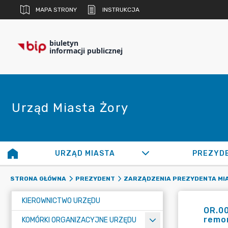
MAPA STRONY
INSTRUKCJA
biuletyn
informacji publicznej
Urząd Miasta Żory
URZĄD MIASTA
PREZYD
STRONA GŁÓWNA
PREZYDENT
ZARZĄDZENIA PREZYDENTA MI
KIEROWNICTWO URZĘDU
OR.00
remo
KOMÓRKI ORGANIZACYJNE URZĘDU