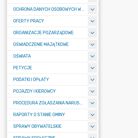
OCHRONA DANYCH OSOBOWYCH W URZĘDZIE MIASTA ŻORY - RODO
OFERTY PRACY
ORGANIZACJE POZARZĄDOWE
OŚWIADCZENIE MAJĄTKOWE
OŚWIATA
PETYCJE
PODATKI I OPŁATY
POJAZDY I KIEROWCY
PROCEDURA ZGŁASZANIA NARUSZEŃ PRAWA
RAPORTY O STANIE GMINY
SPRAWY OBYWATELSKIE