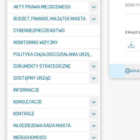
2022-11-
AKTY PRAWA MIEJSCOWEGO
BUDŻET, FINANSE, MAJĄTEK MIASTA
CYBERBEZPIECZEŃSTWO
ZAŁĄCZ
MONITORING WIZYJNY
POLITYKA CIĄGŁOŚCI DZIAŁANIA URZĘDU MIASTA ŻORY
DOKUMENTY STRATEGICZNE
DRUK
DOSTĘPNY URZĄD
INFORMACJE
KONSULTACJE
KONTROLE
MŁODZIEŻOWA RADA MIASTA
NIERUCHOMOŚCI