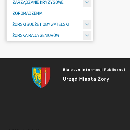
ZARZĄDZANIE KRYZYSOWE
ZGROMADZENIA
ŻORSKI BUDŻET OBYWATELSKI
ŻORSKA RADA SENIORÓW
Biuletyn Informacji Publicznej
Urząd Miasta Żory