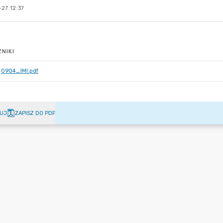
27 12:37
NIKI
0904_IMI.pdf
UJ
ZAPISZ DO PDF