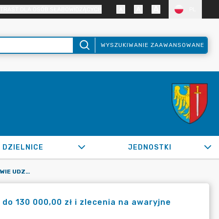
TRAST DLA OSÓB SŁABOWIDZĄCYCH
PL
WYSZUKIWANIE ZAAWANSOWANE
DZIELNICE
JEDNOSTKI
OR.0050.904.2022_IMI W SPRAWIE UDZIELENIA ZAMÓWIENIA DO 130 000,00 ZŁ I ZLECENIA NA AWARYJNE REMONTY DÓG I CHODNIKÓW
do 130 000,00 zł i zlecenia na awaryjne