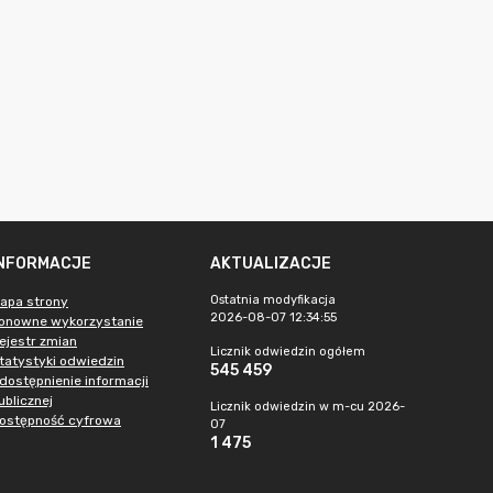
INFORMACJE
AKTUALIZACJE
Ostatnia modyfikacja
apa strony
2026-08-07 12:34:55
onowne wykorzystanie
ejestr zmian
Licznik odwiedzin ogółem
tatystyki odwiedzin
545 459
dostępnienie informacji
ublicznej
Licznik odwiedzin w m-cu 2026-
ostępność cyfrowa
07
1 475