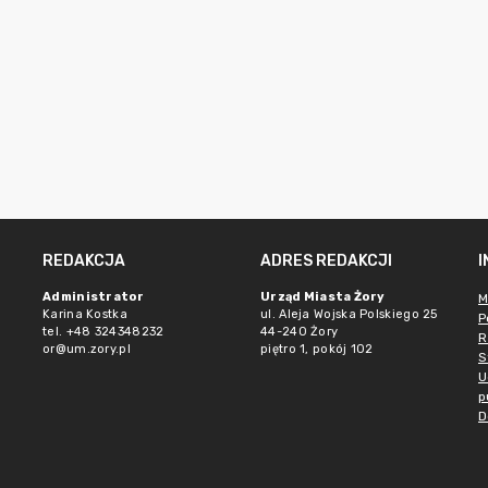
REDAKCJA
ADRES REDAKCJI
Administrator
Urząd Miasta Żory
M
Karina Kostka
ul. Aleja Wojska Polskiego 25
P
tel. +48 324348232
44-240 Żory
R
or@um.zory.pl
piętro 1, pokój 102
S
U
p
D