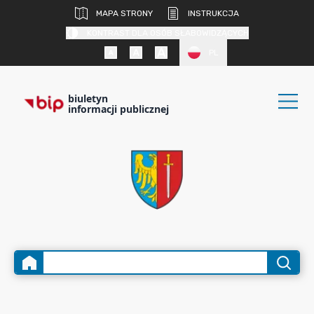
MAPA STRONY
INSTRUKCJA
KONTRAST DLA OSÓB SŁABOWIDZĄCYCH
PL
biuletyn
informacji publicznej