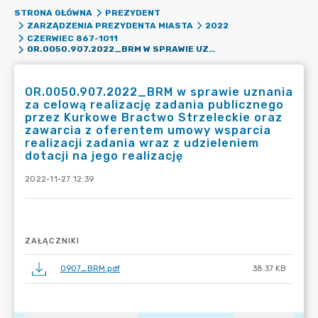
STRONA GŁÓWNA
PREZYDENT
ZARZĄDZENIA PREZYDENTA MIASTA
2022
CZERWIEC 867-1011
OR.0050.907.2022_BRM W SPRAWIE UZNANIA ZA CELOWĄ REALIZACJĘ ZADANIA PUBLICZNEGO PRZEZ KURKOWE BRACTWO STRZELECKIE ORAZ ZAWARCIA Z OFERENTEM UMOWY WSPARCIA REALIZACJI ZADANIA WRAZ Z UDZIELENIEM DOTACJI NA JEGO REALIZACJĘ
OR.0050.907.2022_BRM w sprawie uznania
za celową realizację zadania publicznego
przez Kurkowe Bractwo Strzeleckie oraz
zawarcia z oferentem umowy wsparcia
realizacji zadania wraz z udzieleniem
dotacji na jego realizację
2022-11-27 12:39
ZAŁĄCZNIKI
0907_BRM.pdf
38.37 KB