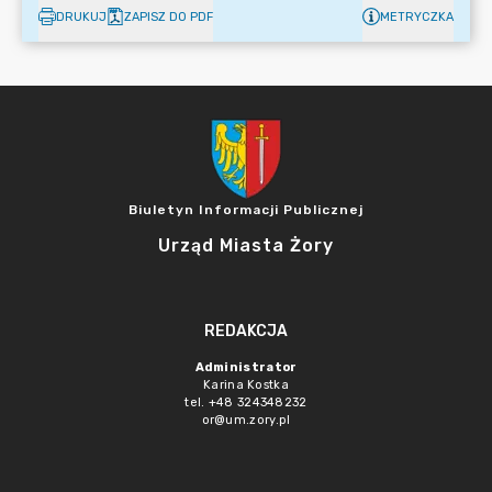
DRUKUJ
ZAPISZ DO PDF
METRYCZKA
Biuletyn Informacji Publicznej
Urząd Miasta Żory
REDAKCJA
Administrator
Karina Kostka
tel. +48 324348232
or@um.zory.pl