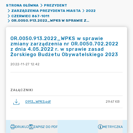
STRONA GŁÓWNA
PREZYDENT
ZARZĄDZENIA PREZYDENTA MIASTA
2022
CZERWIEC 867-1011
OR.0050.913.2022_WPKS W SPRAWIE ZMIANY ZARZĄDZENIA NR OR.0050.702.2022 Z DNIA 4.05.2022 R. W SPRAWIE ZASAD ŻORSKIEGO BUDŻETU OBYWATELSKIEGO 2023
OR.0050.913.2022_WPKS w sprawie
zmiany zarządzenia nr OR.0050.702.2022
z dnia 4.05.2022 r. w sprawie zasad
Żorskiego Budżetu Obywatelskiego 2023
2022-11-27 12:42
ZAŁĄCZNIKI
0913_WPKS.pdf
29.67 KB
DRUKUJ
ZAPISZ DO PDF
METRYCZKA