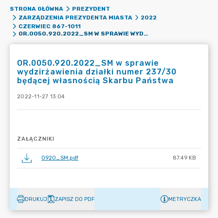
STRONA GŁÓWNA
PREZYDENT
ZARZĄDZENIA PREZYDENTA MIASTA
2022
CZERWIEC 867-1011
OR.0050.920.2022_SM W SPRAWIE WYDZIRŻAWIENIA DZIAŁKI NUMER 237/30 BĘDĄCEJ WŁASNOŚCIĄ SKARBU PAŃSTWA
OR.0050.920.2022_SM w sprawie
wydzirżawienia działki numer 237/30
będącej własnością Skarbu Państwa
2022-11-27 13:04
ZAŁĄCZNIKI
0920_SM.pdf
87.49 KB
DRUKUJ
ZAPISZ DO PDF
METRYCZKA