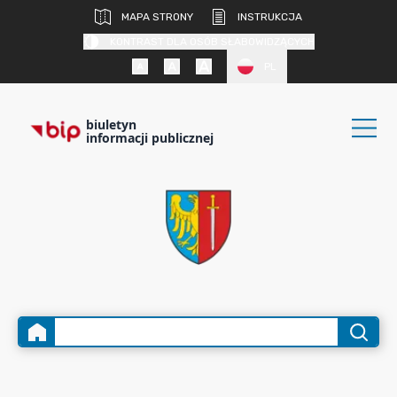
MAPA STRONY
INSTRUKCJA
KONTRAST DLA OSÓB SŁABOWIDZĄCYCH
PL
biuletyn
informacji publicznej