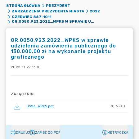
STRONA GŁÓWNA
PREZYDENT
ZARZĄDZENIA PREZYDENTA MIASTA
2022
CZERWIEC 867-1011
OR.0050.923.2022_WPKS W SPRAWIE UDZIELENIA ZAMÓWIENIA PUBLICZNEGO DO 130.000,00 ZŁ NA WYKONANIE PROJEKTU GRAFICZNEGO
OR.0050.923.2022_WPKS w sprawie
udzielenia zamówienia publicznego do
130.000,00 zł na wykonanie projektu
graficznego
2022-11-27 13:10
ZAŁĄCZNIKI
0923_WPKS.pdf
30.65 KB
DRUKUJ
ZAPISZ DO PDF
METRYCZKA