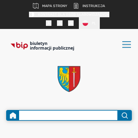
MAPA STRONY
INSTRUKCJA
KONTRAST DLA OSÓB SŁABOWIDZĄCYCH
PL
biuletyn
informacji publicznej