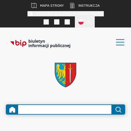
MAPA STRONY
INSTRUKCJA
KONTRAST DLA OSÓB SŁABOWIDZĄCYCH
PL
biuletyn
informacji publicznej