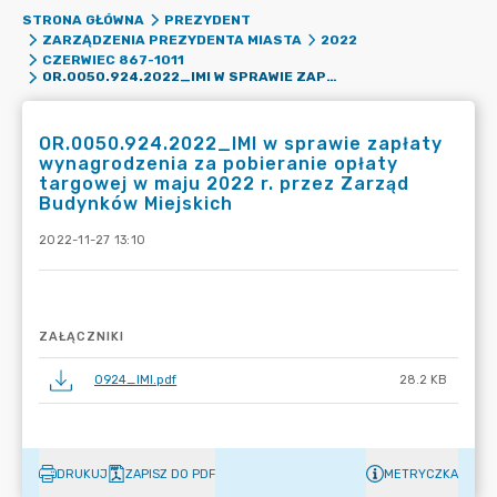
STRONA GŁÓWNA
PREZYDENT
ZARZĄDZENIA PREZYDENTA MIASTA
2022
CZERWIEC 867-1011
OR.0050.924.2022_IMI W SPRAWIE ZAPŁATY WYNAGRODZENIA ZA POBIERANIE OPŁATY TARGOWEJ W MAJU 2022 R. PRZEZ ZARZĄD BUDYNKÓW MIEJSKICH
OR.0050.924.2022_IMI w sprawie zapłaty
wynagrodzenia za pobieranie opłaty
targowej w maju 2022 r. przez Zarząd
Budynków Miejskich
2022-11-27 13:10
ZAŁĄCZNIKI
0924_IMI.pdf
28.2 KB
DRUKUJ
ZAPISZ DO PDF
METRYCZKA