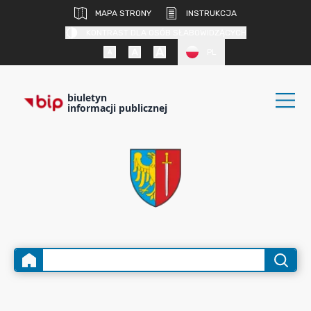
MAPA STRONY
INSTRUKCJA
KONTRAST DLA OSÓB SŁABOWIDZĄCYCH
PL
biuletyn
informacji publicznej