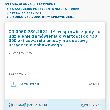
STRONA GŁÓWNA
PREZYDENT
ZARZĄDZENIA PREZYDENTA MIASTA
2022
CZERWIEC 867-1011
OR.0050.930.2022_IMI W SPRAWIE ZGODY NA UDZIELENIE ZAMÓWIENIA O WARTOŚCI DO 130 000 ZŁ I ZAWARCIA UMOWY NA DOSTAWĘ URZĄDZENIA ZABAWOWEGO
OR.0050.930.2022_IMI w sprawie zgody na
udzielenie zamówienia o wartości do 130
000 zł i zawarcia umowy na dostawę
urządzenia zabawowego
2022-11-27 13:15
ZAŁĄCZNIKI
0930_IMI.pdf
36.5 KB
DRUKUJ
ZAPISZ DO PDF
METRYCZKA