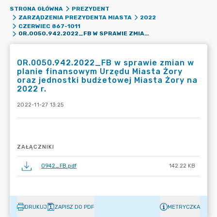
STRONA GŁÓWNA
PREZYDENT
ZARZĄDZENIA PREZYDENTA MIASTA
2022
CZERWIEC 867-1011
OR.0050.942.2022_FB W SPRAWIE ZMIAN W PLANIE FINANSOWYM URZĘDU MIASTA ŻORY ORAZ JEDNOSTKI BUDŻETOWEJ MIASTA ŻORY NA 2022 R.
OR.0050.942.2022_FB w sprawie zmian w
planie finansowym Urzędu Miasta Żory
oraz jednostki budżetowej Miasta Żory na
2022 r.
2022-11-27 13:25
ZAŁĄCZNIKI
0942_FB.pdf
142.22 KB
DRUKUJ
ZAPISZ DO PDF
METRYCZKA