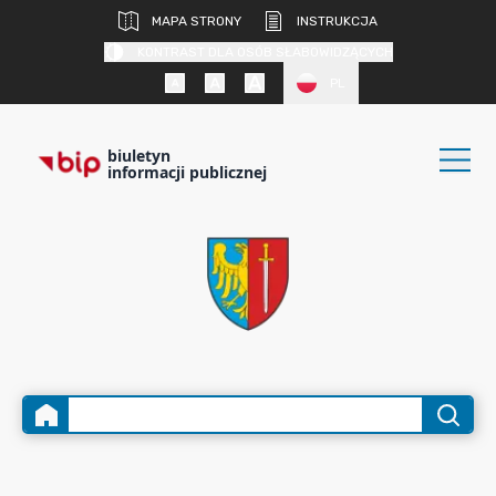
MAPA STRONY
INSTRUKCJA
KONTRAST DLA OSÓB SŁABOWIDZĄCYCH
PL
biuletyn
informacji publicznej