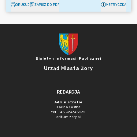
DRUKUJ
ZAPISZ DO PDF
METRYCZKA
Biuletyn Informacji Publicznej
Urząd Miasta Żory
REDAKCJA
Administrator
Karina Kostka
tel. +48 324348232
or@um.zory.pl