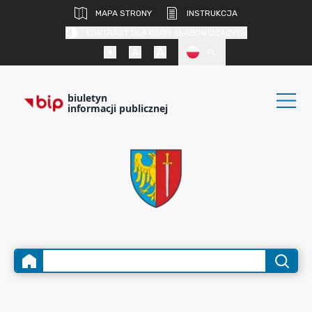
MAPA STRONY
INSTRUKCJA
KONTRAST DLA OSÓB SŁABOWIDZĄCYCH
PL
biuletyn
informacji publicznej