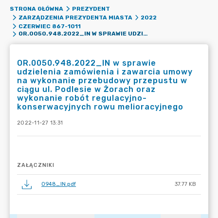
STRONA GŁÓWNA
PREZYDENT
ZARZĄDZENIA PREZYDENTA MIASTA
2022
CZERWIEC 867-1011
OR.0050.948.2022_IN W SPRAWIE UDZIELENIA ZAMÓWIENIA I ZAWARCIA UMOWY NA WYKONANIE PRZEBUDOWY PRZEPUSTU W CIĄGU UL. PODLESIE W ŻORACH ORAZ WYKONANIE ROBÓT REGULACYJNO-KONSERWACYJNYCH ROWU MELIORACYJNEGO
OR.0050.948.2022_IN w sprawie
udzielenia zamówienia i zawarcia umowy
na wykonanie przebudowy przepustu w
ciągu ul. Podlesie w Żorach oraz
wykonanie robót regulacyjno-
konserwacyjnych rowu melioracyjnego
2022-11-27 13:31
ZAŁĄCZNIKI
0948_IN.pdf
37.77 KB