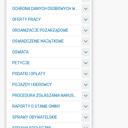
OCHRONA DANYCH OSOBOWYCH W URZĘDZIE MIASTA ŻORY - RODO
OFERTY PRACY
ORGANIZACJE POZARZĄDOWE
OŚWIADCZENIE MAJĄTKOWE
OŚWIATA
PETYCJE
PODATKI I OPŁATY
POJAZDY I KIEROWCY
PROCEDURA ZGŁASZANIA NARUSZEŃ PRAWA
RAPORTY O STANIE GMINY
SPRAWY OBYWATELSKIE