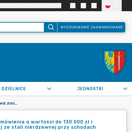
TRAST DLA OSÓB SŁABOWIDZĄCYCH
PL
WYSZUKIWANIE ZAAWANSOWANE
DZIELNICE
JEDNOSTKI
OR.0050.953.2022_IMI W SPRAWIE ZGODY NA UDZIELENIE ZAMÓWIENIA O WARTOŚCI DO 130 000 ZŁ I ZAWARCIE UMOWY NA WYKONANIE BALUSTRADY JEDNOSTRONNEJ ZE STALI NIERDZEWNEJ PRZY SCHODACH TERENOWYCH PRZY POMNIKU KS. WŁADYSŁAWA
mówienia o wartości do 130 000 zł i
 ze stali nierdzewnej przy schodach