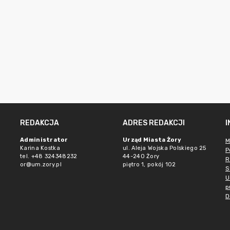
REDAKCJA
ADRES REDAKCJI
Administrator
Urząd Miasta Żory
M
Karina Kostka
ul. Aleja Wojska Polskiego 25
P
tel. +48 324348232
44-240 Żory
R
or@um.zory.pl
piętro 1, pokój 102
S
U
p
D