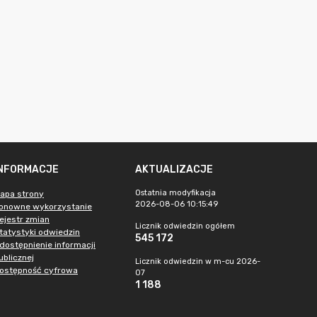
INFORMACJE
AKTUALIZACJE
Ostatnia modyfikacja
apa strony
2026-08-06 10:15:49
onowne wykorzystanie
ejestr zmian
Licznik odwiedzin ogółem
tatystyki odwiedzin
545 172
dostępnienie informacji
ublicznej
Licznik odwiedzin w m-cu 2026-
ostępność cyfrowa
07
1 188