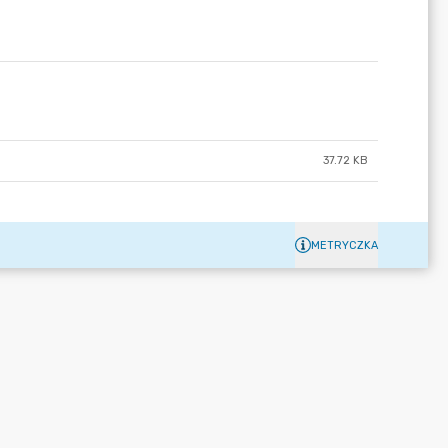
37.72 KB
METRYCZKA