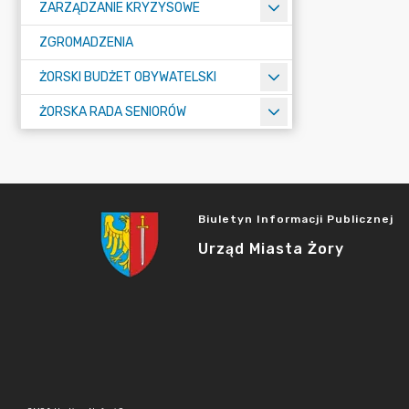
ZARZĄDZANIE KRYZYSOWE
ZGROMADZENIA
ŻORSKI BUDŻET OBYWATELSKI
ŻORSKA RADA SENIORÓW
Biuletyn Informacji Publicznej
Urząd Miasta Żory