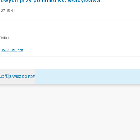
nowych przy pomniku Ks. Władysława
27 13:41
NIKI
0953_IMI.pdf
UJ
ZAPISZ DO PDF