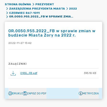
STRONA GŁÓWNA
PREZYDENT
ZARZĄDZENIA PREZYDENTA MIASTA
2022
CZERWIEC 867-1011
OR.0050.955.2022_FB W SPRAWIE ZMIAN W BUDŻECIE MIASTA ŻORY NA 2022 R.
OR.0050.955.2022_FB w sprawie zmian w
budżecie Miasta Żory na 2022 r.
2022-11-27 13:42
ZAŁĄCZNIKI
0955_FB.pdf
395.18 KB
DRUKUJ
ZAPISZ DO PDF
METRYCZKA