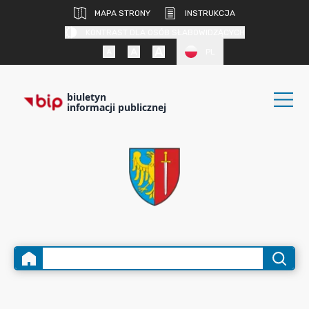
MAPA STRONY
INSTRUKCJA
KONTRAST DLA OSÓB SŁABOWIDZĄCYCH
PL
biuletyn
informacji publicznej