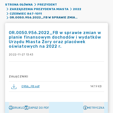
STRONA GŁÓWNA
PREZYDENT
ZARZĄDZENIA PREZYDENTA MIASTA
2022
CZERWIEC 867-1011
OR.0050.956.2022_FB W SPRAWIE ZMIAN W PLANIE FINANSOWYM DOCHODÓW I WYDATKÓW URZĘDU MIASTA ŻORY ORAZ PLACÓWEK OŚWIATOWYCH NA 2022 R.
OR.0050.956.2022_FB w sprawie zmian w
planie finansowym dochodów i wydatków
Urzędu Miasta Żory oraz placówek
oświatowych na 2022 r.
2022-11-27 13:43
ZAŁĄCZNIKI
0956_FB.pdf
147.9 KB
DRUKUJ
ZAPISZ DO PDF
METRYCZKA