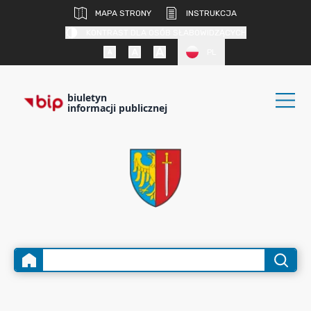
MAPA STRONY
INSTRUKCJA
KONTRAST DLA OSÓB SŁABOWIDZĄCYCH
PL
biuletyn
informacji publicznej