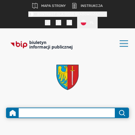
MAPA STRONY
INSTRUKCJA
KONTRAST DLA OSÓB SŁABOWIDZĄCYCH
PL
biuletyn
informacji publicznej