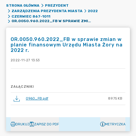
STRONA GŁÓWNA
PREZYDENT
ZARZĄDZENIA PREZYDENTA MIASTA
2022
CZERWIEC 867-1011
OR.0050.960.2022_FB W SPRAWIE ZMIAN W PLANIE FINANSOWYM URZĘDU MIASTA ŻORY NA 2022 R.
OR.0050.960.2022_FB w sprawie zmian w
planie finansowym Urzędu Miasta Żory na
2022 r.
2022-11-27 13:53
ZAŁĄCZNIKI
0960_FB.pdf
89.75 KB
DRUKUJ
ZAPISZ DO PDF
METRYCZKA