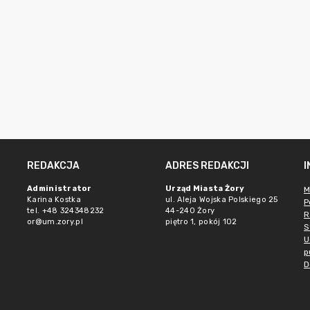
REDAKCJA
ADRES REDAKCJI
Administrator
Urząd Miasta Żory
M
Karina Kostka
ul. Aleja Wojska Polskiego 25
P
tel. +48 324348232
44-240 Żory
R
or@um.zory.pl
piętro 1, pokój 102
S
U
p
D