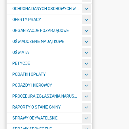
OCHRONA DANYCH OSOBOWYCH W URZĘDZIE MIASTA ŻORY - RODO
OFERTY PRACY
ORGANIZACJE POZARZĄDOWE
OŚWIADCZENIE MAJĄTKOWE
OŚWIATA
PETYCJE
PODATKI I OPŁATY
POJAZDY I KIEROWCY
PROCEDURA ZGŁASZANIA NARUSZEŃ PRAWA
RAPORTY O STANIE GMINY
SPRAWY OBYWATELSKIE