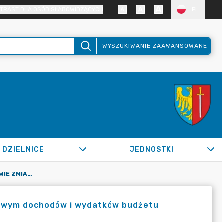
TRAST DLA OSÓB SŁABOWIDZĄCYCH
PL
WYSZUKIWANIE ZAAWANSOWANE
DZIELNICE
JEDNOSTKI
OR.0050.962.2022_FB W SPRAWIE ZMIAN W PLANIE FINANSOWYM DOCHODÓW I WYDATKÓW BUDŻETU MIASTA ŻORY NA 2022 R.
sowym dochodów i wydatków budżetu