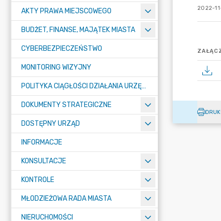
2022-11-
AKTY PRAWA MIEJSCOWEGO
BUDŻET, FINANSE, MAJĄTEK MIASTA
CYBERBEZPIECZEŃSTWO
ZAŁĄCZ
MONITORING WIZYJNY
POLITYKA CIĄGŁOŚCI DZIAŁANIA URZĘDU MIASTA ŻORY
DOKUMENTY STRATEGICZNE
DRUK
DOSTĘPNY URZĄD
INFORMACJE
KONSULTACJE
KONTROLE
MŁODZIEŻOWA RADA MIASTA
NIERUCHOMOŚCI