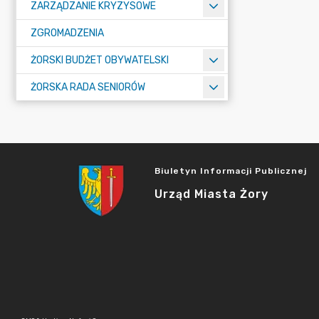
ZARZĄDZANIE KRYZYSOWE
ZGROMADZENIA
ŻORSKI BUDŻET OBYWATELSKI
ŻORSKA RADA SENIORÓW
Biuletyn Informacji Publicznej
Urząd Miasta Żory