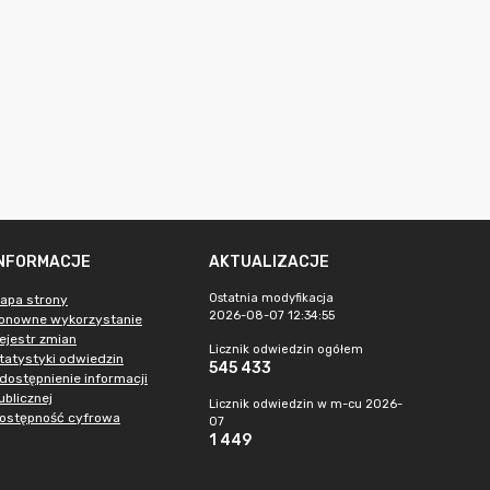
INFORMACJE
AKTUALIZACJE
Ostatnia modyfikacja
apa strony
2026-08-07 12:34:55
onowne wykorzystanie
ejestr zmian
Licznik odwiedzin ogółem
tatystyki odwiedzin
545 433
dostępnienie informacji
ublicznej
Licznik odwiedzin w m-cu 2026-
ostępność cyfrowa
07
1 449