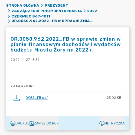
STRONA GŁÓWNA
PREZYDENT
ZARZĄDZENIA PREZYDENTA MIASTA
2022
CZERWIEC 867-1011
OR.0050.962.2022_FB W SPRAWIE ZMIAN W PLANIE FINANSOWYM DOCHODÓW I WYDATKÓW BUDŻETU MIASTA ŻORY NA 2022 R.
OR.0050.962.2022_FB w sprawie zmian w
planie finansowym dochodów i wydatków
budżetu Miasta Żory na 2022 r.
2022-11-27 13:54
ZAŁĄCZNIKI
0962_FB.pdf
123.02 KB
DRUKUJ
ZAPISZ DO PDF
METRYCZKA