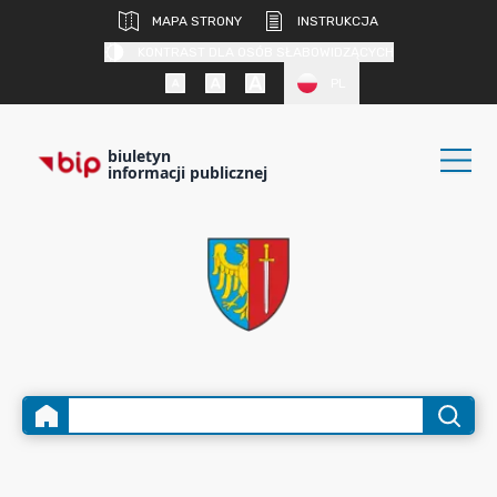
MAPA STRONY
INSTRUKCJA
KONTRAST DLA OSÓB SŁABOWIDZĄCYCH
PL
biuletyn
informacji publicznej