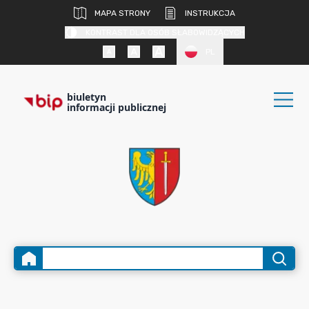
MAPA STRONY
INSTRUKCJA
KONTRAST DLA OSÓB SŁABOWIDZĄCYCH
PL
biuletyn
informacji publicznej