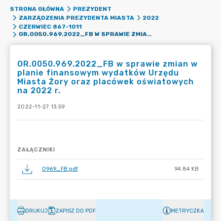
STRONA GŁÓWNA
PREZYDENT
ZARZĄDZENIA PREZYDENTA MIASTA
2022
CZERWIEC 867-1011
OR.0050.969.2022_FB W SPRAWIE ZMIAN W PLANIE FINANSOWYM WYDATKÓW URZĘDU MIASTA ŻORY ORAZ PLACÓWEK OŚWIATOWYCH NA 2022 R.
OR.0050.969.2022_FB w sprawie zmian w
planie finansowym wydatków Urzędu
Miasta Żory oraz placówek oświatowych
na 2022 r.
2022-11-27 13:59
ZAŁĄCZNIKI
0969_FB.pdf
94.84 KB
DRUKUJ
ZAPISZ DO PDF
METRYCZKA