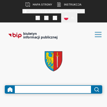
MAPA STRONY
INSTRUKCJA
KONTRAST DLA OSÓB SŁABOWIDZĄCYCH
PL
biuletyn
informacji publicznej