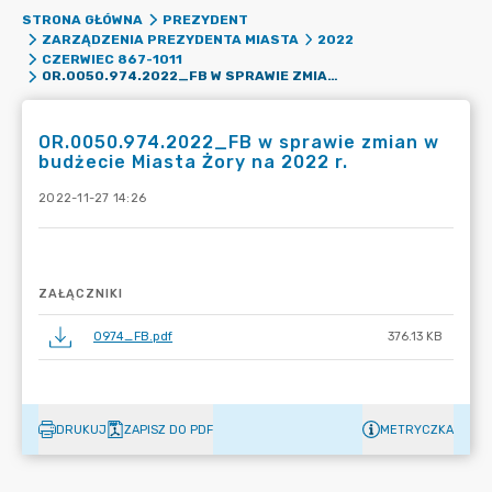
STRONA GŁÓWNA
PREZYDENT
ZARZĄDZENIA PREZYDENTA MIASTA
2022
CZERWIEC 867-1011
OR.0050.974.2022_FB W SPRAWIE ZMIAN W BUDŻECIE MIASTA ŻORY NA 2022 R.
OR.0050.974.2022_FB w sprawie zmian w
budżecie Miasta Żory na 2022 r.
2022-11-27 14:26
ZAŁĄCZNIKI
0974_FB.pdf
376.13 KB
DRUKUJ
ZAPISZ DO PDF
METRYCZKA