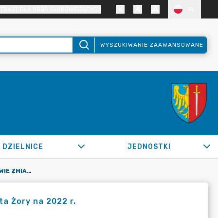
TRAST DLA OSÓB SŁABOWIDZĄCYCH
PL
WYSZUKIWANIE ZAAWANSOWANE
DZIELNICE
JEDNOSTKI
OR.0050.974.2022_FB W SPRAWIE ZMIAN W BUDŻECIE MIASTA ŻORY NA 2022 R.
a Żory na 2022 r.