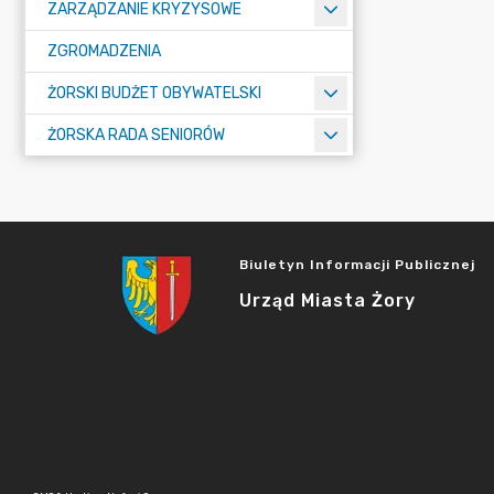
ZARZĄDZANIE KRYZYSOWE
ZGROMADZENIA
ŻORSKI BUDŻET OBYWATELSKI
ŻORSKA RADA SENIORÓW
Biuletyn Informacji Publicznej
Urząd Miasta Żory