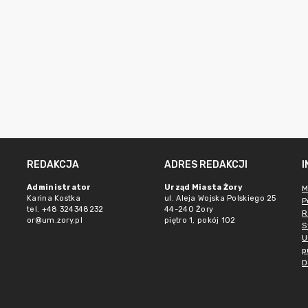
REDAKCJA
ADRES REDAKCJI
Administrator
Urząd Miasta Żory
M
Karina Kostka
ul. Aleja Wojska Polskiego 25
P
tel. +48 324348232
44-240 Żory
R
or@um.zory.pl
piętro 1, pokój 102
S
U
p
D