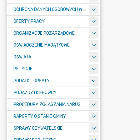
OCHRONA DANYCH OSOBOWYCH W URZĘDZIE MIASTA ŻORY - RODO
OFERTY PRACY
ORGANIZACJE POZARZĄDOWE
OŚWIADCZENIE MAJĄTKOWE
OŚWIATA
PETYCJE
PODATKI I OPŁATY
POJAZDY I KIEROWCY
PROCEDURA ZGŁASZANIA NARUSZEŃ PRAWA
RAPORTY O STANIE GMINY
SPRAWY OBYWATELSKIE