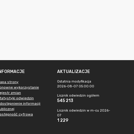
INFORMACJE
AKTUALIZACJE
Ostatnia modyfikacja
apa strony
2026-08-07 05:00:00
onowne wykorzystanie
ejestr zmian
Licznik odwiedzin ogółem
tatystyki odwiedzin
545 213
dostępnienie informacji
ublicznej
Licznik odwiedzin w m-cu 2026-
ostępność cyfrowa
07
1 229