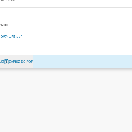
NIKI
0974_FB.pdf
UJ
ZAPISZ DO PDF