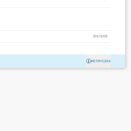
376.13 KB
METRYCZKA