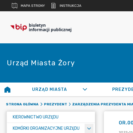
MAPA STRONY
INSTRUKCJA
biuletyn
informacji publicznej
Urząd Miasta Żory
URZĄD MIASTA
PREZYD
STRONA GŁÓWNA
PREZYDENT
ZARZĄDZENIA PREZYDENTA MI
KIEROWNICTWO URZĘDU
OR.00
KOMÓRKI ORGANIZACYJNE URZĘDU
2022-11