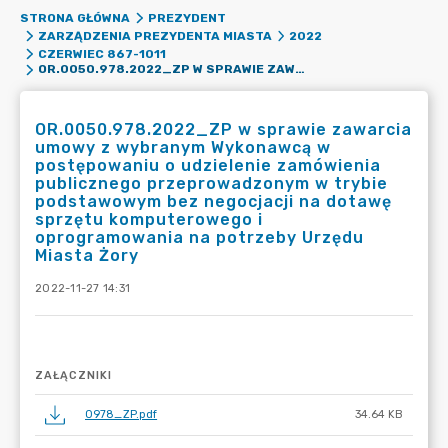
STRONA GŁÓWNA
PREZYDENT
ZARZĄDZENIA PREZYDENTA MIASTA
2022
CZERWIEC 867-1011
OR.0050.978.2022_ZP W SPRAWIE ZAWARCIA UMOWY Z WYBRANYM WYKONAWCĄ W POSTĘPOWANIU O UDZIELENIE ZAMÓWIENIA PUBLICZNEGO PRZEPROWADZONYM W TRYBIE PODSTAWOWYM BEZ NEGOCJACJI NA DOTAWĘ SPRZĘTU KOMPUTEROWEGO I OPROGRAMOWANIA NA POTRZEBY URZĘDU MIASTA ŻORY
OR.0050.978.2022_ZP w sprawie zawarcia
umowy z wybranym Wykonawcą w
postępowaniu o udzielenie zamówienia
publicznego przeprowadzonym w trybie
podstawowym bez negocjacji na dotawę
sprzętu komputerowego i
oprogramowania na potrzeby Urzędu
Miasta Żory
2022-11-27 14:31
ZAŁĄCZNIKI
0978_ZP.pdf
34.64 KB