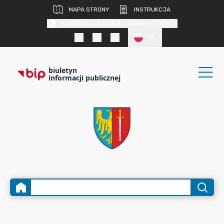
MAPA STRONY
INSTRUKCJA
KONTRAST DLA OSÓB SŁABOWIDZĄCYCH
PL
biuletyn
informacji publicznej