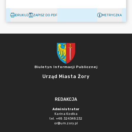
DRUKUJ
ZAPISZ DO PDF
METRYCZKA
Biuletyn Informacji Publicznej
Urząd Miasta Żory
REDAKCJA
Administrator
Karina Kostka
tel. +48 324348232
or@um.zory.pl