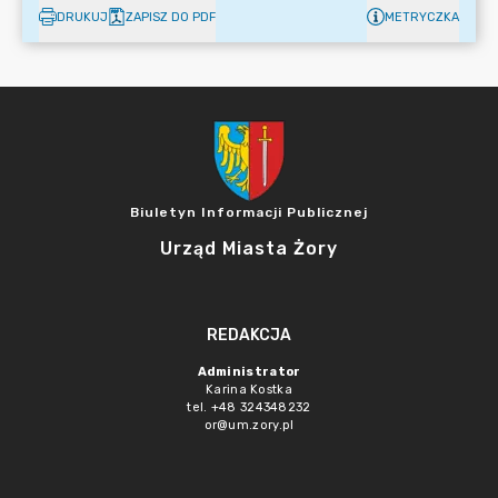
DRUKUJ
ZAPISZ DO PDF
METRYCZKA
Biuletyn Informacji Publicznej
Urząd Miasta Żory
REDAKCJA
Administrator
Karina Kostka
tel. +48 324348232
or@um.zory.pl