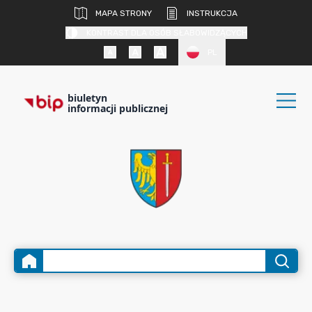
MAPA STRONY
INSTRUKCJA
KONTRAST DLA OSÓB SŁABOWIDZĄCYCH
PL
biuletyn
informacji publicznej