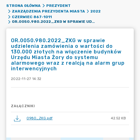
STRONA GŁÓWNA
PREZYDENT
ZARZĄDZENIA PREZYDENTA MIASTA
2022
CZERWIEC 867-1011
OR.0050.980.2022_ZKG W SPRAWIE UDZIELENIA ZAMÓWIENIA O WARTOŚCI DO 130.000 ZŁOTYCH NA WŁĄCZENIE BUDYNKÓW URZĘDU MIASTA ŻORY DO SYSTEMU ALARMOWEGO WRAZ Z REALCJĄ NA ALARM GRUP INTERWENCYJNYCH
OR.0050.980.2022_ZKG w sprawie
udzielenia zamówienia o wartości do
130.000 złotych na włączenie budynków
Urzędu Miasta Żory do systemu
alarmowego wraz z realcją na alarm grup
interwencyjnych
2022-11-27 14:32
ZAŁĄCZNIKI
0980_ZKG.pdf
42.52 KB