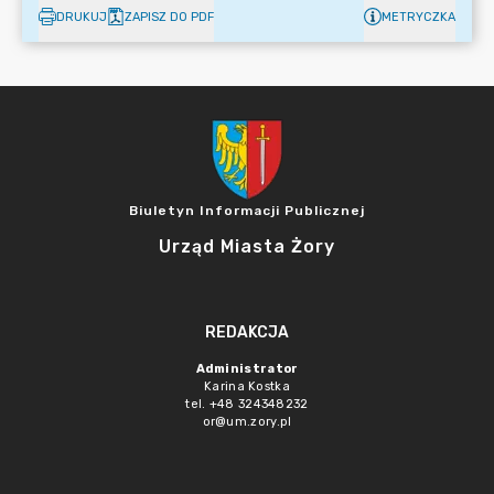
DRUKUJ
ZAPISZ DO PDF
METRYCZKA
Biuletyn Informacji Publicznej
Urząd Miasta Żory
REDAKCJA
Administrator
Karina Kostka
tel. +48 324348232
or@um.zory.pl