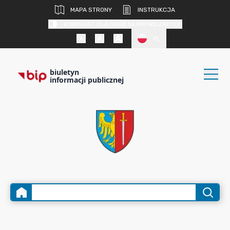
MAPA STRONY
INSTRUKCJA
KONTRAST DLA OSÓB SŁABOWIDZĄCYCH
PL
biuletyn
informacji publicznej