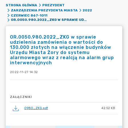
STRONA GŁÓWNA
PREZYDENT
ZARZĄDZENIA PREZYDENTA MIASTA
2022
CZERWIEC 867-1011
OR.0050.980.2022_ZKG W SPRAWIE UDZIELENIA ZAMÓWIENIA O WARTOŚCI DO 130.000 ZŁOTYCH NA WŁĄCZENIE BUDYNKÓW URZĘDU MIASTA ŻORY DO SYSTEMU ALARMOWEGO WRAZ Z REALCJĄ NA ALARM GRUP INTERWENCYJNYCH
OR.0050.980.2022_ZKG w sprawie
udzielenia zamówienia o wartości do
130.000 złotych na włączenie budynków
Urzędu Miasta Żory do systemu
alarmowego wraz z realcją na alarm grup
interwencyjnych
2022-11-27 14:32
ZAŁĄCZNIKI
0980_ZKG.pdf
42.52 KB