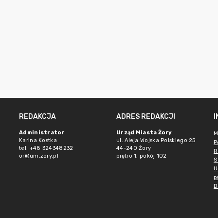
REDAKCJA
ADRES REDAKCJI
Administrator
Urząd Miasta Żory
M
Karina Kostka
ul. Aleja Wojska Polskiego 25
P
tel. +48 324348232
44-240 Żory
R
or@um.zory.pl
piętro 1, pokój 102
S
U
p
D