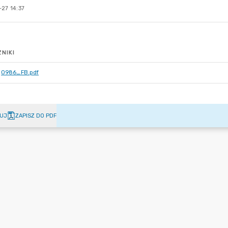
27 14:37
NIKI
0986_FB.pdf
UJ
ZAPISZ DO PDF