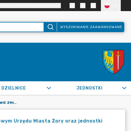
TRAST DLA OSÓB SŁABOWIDZĄCYCH
PL
WYSZUKIWANIE ZAAWANSOWANE
DZIELNICE
JEDNOSTKI
OR.0050.986.2022_FB W SPRAWIE ZMIAN W PLANIE FINANSOWYM URZĘDU MIASTA ŻORY ORAZ JEDNOSTKI BUDŻETOWEJ MIASTA ŻORY NA 2022 R.
wym Urzędu Miasta Żory oraz jednostki