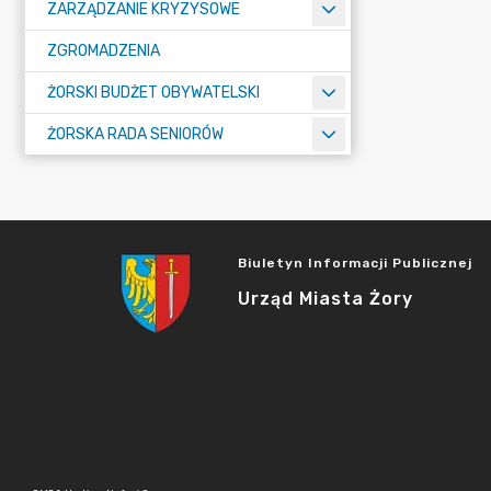
ZARZĄDZANIE KRYZYSOWE
ZGROMADZENIA
ŻORSKI BUDŻET OBYWATELSKI
ŻORSKA RADA SENIORÓW
Biuletyn Informacji Publicznej
Urząd Miasta Żory