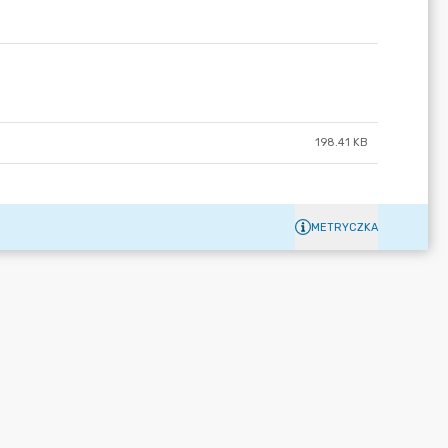
198.41 KB
METRYCZKA