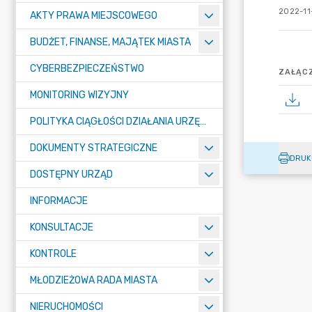
2022-11-
AKTY PRAWA MIEJSCOWEGO
BUDŻET, FINANSE, MAJĄTEK MIASTA
CYBERBEZPIECZEŃSTWO
ZAŁĄCZ
MONITORING WIZYJNY
POLITYKA CIĄGŁOŚCI DZIAŁANIA URZĘDU MIASTA ŻORY
DOKUMENTY STRATEGICZNE
DRUK
DOSTĘPNY URZĄD
INFORMACJE
KONSULTACJE
KONTROLE
MŁODZIEŻOWA RADA MIASTA
NIERUCHOMOŚCI