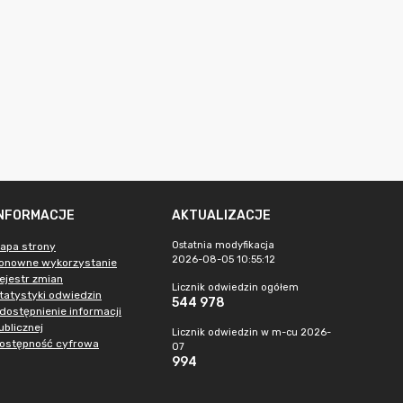
INFORMACJE
AKTUALIZACJE
Ostatnia modyfikacja
apa strony
2026-08-05 10:55:12
onowne wykorzystanie
ejestr zmian
Licznik odwiedzin ogółem
tatystyki odwiedzin
544 978
dostępnienie informacji
ublicznej
Licznik odwiedzin w m-cu 2026-
ostępność cyfrowa
07
994