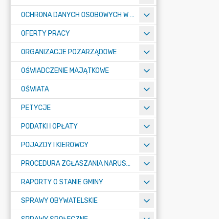
OCHRONA DANYCH OSOBOWYCH W URZĘDZIE MIASTA ŻORY - RODO
OFERTY PRACY
ORGANIZACJE POZARZĄDOWE
OŚWIADCZENIE MAJĄTKOWE
OŚWIATA
PETYCJE
PODATKI I OPŁATY
POJAZDY I KIEROWCY
PROCEDURA ZGŁASZANIA NARUSZEŃ PRAWA
RAPORTY O STANIE GMINY
SPRAWY OBYWATELSKIE