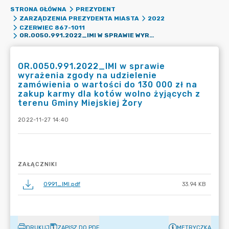
STRONA GŁÓWNA
PREZYDENT
ZARZĄDZENIA PREZYDENTA MIASTA
2022
CZERWIEC 867-1011
OR.0050.991.2022_IMI W SPRAWIE WYRAŻENIA ZGODY NA UDZIELENIE ZAMÓWIENIA O WARTOŚCI DO 130 000 ZŁ NA ZAKUP KARMY DLA KOTÓW WOLNO ŻYJĄCYCH Z TERENU GMINY MIEJSKIEJ ŻORY
OR.0050.991.2022_IMI w sprawie
wyrażenia zgody na udzielenie
zamówienia o wartości do 130 000 zł na
zakup karmy dla kotów wolno żyjących z
terenu Gminy Miejskiej Żory
2022-11-27 14:40
ZAŁĄCZNIKI
0991_IMI.pdf
33.94 KB
DRUKUJ
ZAPISZ DO PDF
METRYCZKA