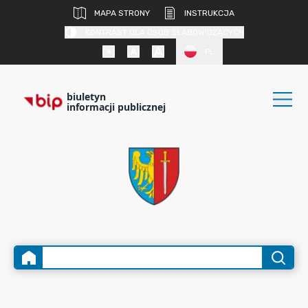
MAPA STRONY
INSTRUKCJA
KONTRAST DLA OSÓB SŁABOWIDZĄCYCH
PL
biuletyn
informacji publicznej