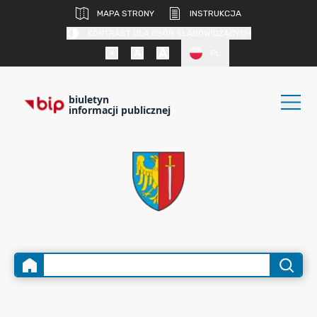
MAPA STRONY
INSTRUKCJA
KONTRAST DLA OSÓB SŁABOWIDZĄCYCH
PL
biuletyn
informacji publicznej