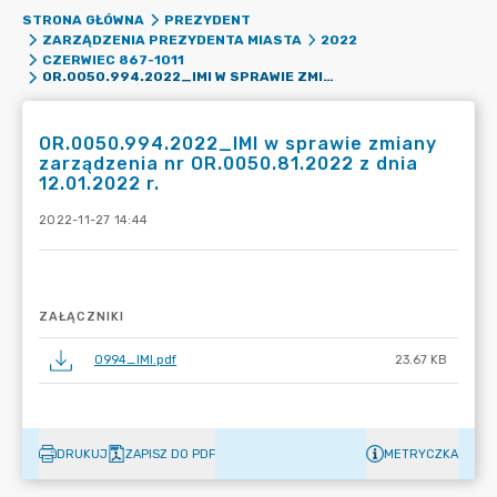
STRONA GŁÓWNA
PREZYDENT
ZARZĄDZENIA PREZYDENTA MIASTA
2022
CZERWIEC 867-1011
OR.0050.994.2022_IMI W SPRAWIE ZMIANY ZARZĄDZENIA NR OR.0050.81.2022 Z DNIA 12.01.2022 R.
OR.0050.994.2022_IMI w sprawie zmiany
zarządzenia nr OR.0050.81.2022 z dnia
12.01.2022 r.
2022-11-27 14:44
ZAŁĄCZNIKI
0994_IMI.pdf
23.67 KB
DRUKUJ
ZAPISZ DO PDF
METRYCZKA