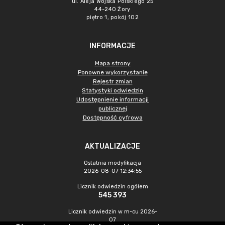
ul. Aleja Wojska Polskiego 25
44-240 Żory
piętro 1, pokój 102
INFORMACJE
Mapa strony
Ponowne wykorzystanie
Rejestr zmian
Statystyki odwiedzin
Udostępnienie informacji
publicznej
Dostępność cyfrowa
AKTUALIZACJE
Ostatnia modyfikacja
2026-08-07 12:34:55
Licznik odwiedzin ogółem
545 393
Licznik odwiedzin w m-cu 2026-
07