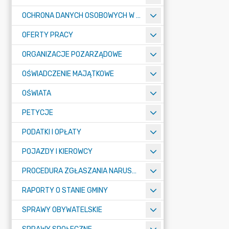
OCHRONA DANYCH OSOBOWYCH W URZĘDZIE MIASTA ŻORY - RODO
OFERTY PRACY
ORGANIZACJE POZARZĄDOWE
OŚWIADCZENIE MAJĄTKOWE
OŚWIATA
PETYCJE
PODATKI I OPŁATY
POJAZDY I KIEROWCY
PROCEDURA ZGŁASZANIA NARUSZEŃ PRAWA
RAPORTY O STANIE GMINY
SPRAWY OBYWATELSKIE