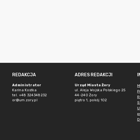
REDAKCJA
ADRES REDAKCJI
Administrator
Urząd Miasta Żory
M
Karina Kostka
ul. Aleja Wojska Polskiego 25
P
tel. +48 324348232
44-240 Żory
R
or@um.zory.pl
piętro 1, pokój 102
S
U
p
D