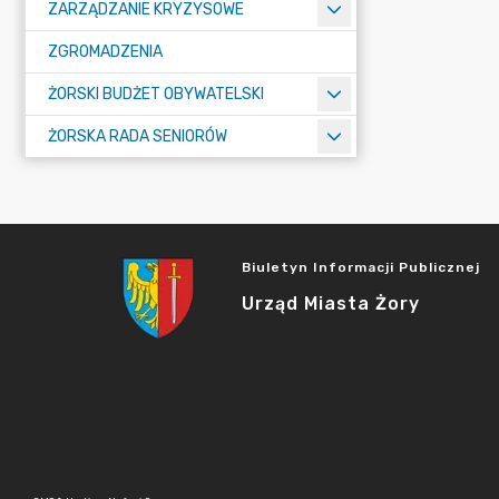
ZARZĄDZANIE KRYZYSOWE
ZGROMADZENIA
ŻORSKI BUDŻET OBYWATELSKI
ŻORSKA RADA SENIORÓW
Biuletyn Informacji Publicznej
Urząd Miasta Żory