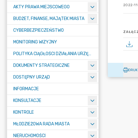
2022-11
AKTY PRAWA MIEJSCOWEGO
BUDŻET, FINANSE, MAJĄTEK MIASTA
CYBERBEZPIECZEŃSTWO
ZAŁĄCZ
MONITORING WIZYJNY
POLITYKA CIĄGŁOŚCI DZIAŁANIA URZĘDU MIASTA ŻORY
DOKUMENTY STRATEGICZNE
DRUK
DOSTĘPNY URZĄD
INFORMACJE
KONSULTACJE
KONTROLE
MŁODZIEŻOWA RADA MIASTA
NIERUCHOMOŚCI