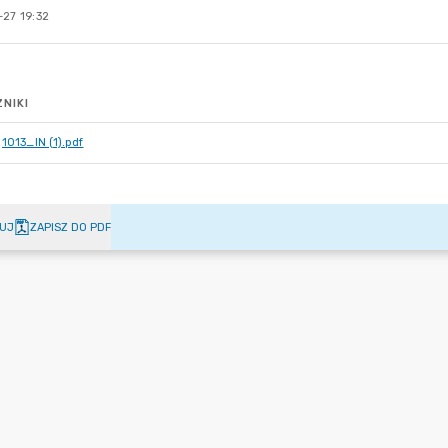
-27 19:32
NIKI
1013_IN (1).pdf
UJ
ZAPISZ DO PDF