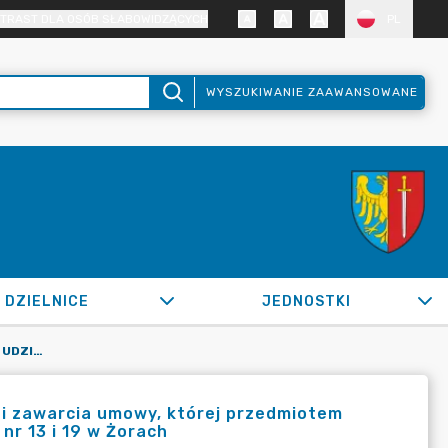
TRAST DLA OSÓB SŁABOWIDZĄCYCH
PL
WYSZUKIWANIE ZAAWANSOWANE
DZIELNICE
JEDNOSTKI
OR.0050.1013.2022_IN W SPRAWIE UDZIELENIA ZAMÓWIENIA I ZAWARCIA UMOWY, KTÓREJ PRZEDMIOTEM JEST MODERNIZACJA INSTALACJI ELEKTRYCZNEJ W PRZEDSZKOLU NR 13 I 19 W ŻORACH
 i zawarcia umowy, której przedmiotem
nr 13 i 19 w Żorach