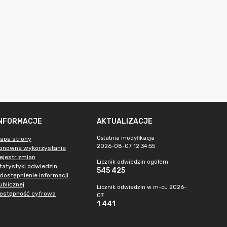
INFORMACJE
AKTUALIZACJE
Ostatnia modyfikacja
apa strony
2026-08-07 12:34:55
onowne wykorzystanie
ejestr zmian
Licznik odwiedzin ogółem
tatystyki odwiedzin
545 425
dostępnienie informacji
ublicznej
Licznik odwiedzin w m-cu 2026-
ostępność cyfrowa
07
1 441