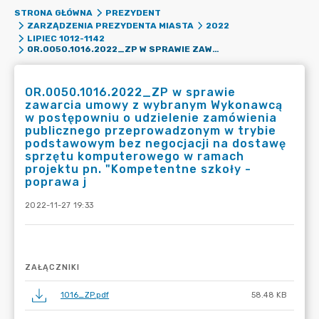
STRONA GŁÓWNA
PREZYDENT
ZARZĄDZENIA PREZYDENTA MIASTA
2022
LIPIEC 1012-1142
OR.0050.1016.2022_ZP W SPRAWIE ZAWARCIA UMOWY Z WYBRANYM WYKONAWCĄ W POSTĘPOWNIU O UDZIELENIE ZAMÓWIENIA PUBLICZNEGO PRZEPROWADZONYM W TRYBIE PODSTAWOWYM BEZ NEGOCJACJI NA DOSTAWĘ SPRZĘTU KOMPUTEROWEGO W RAMACH PROJEKTU PN. "KOMPETENTNE SZKOŁY - POPRAWA J
OR.0050.1016.2022_ZP w sprawie
zawarcia umowy z wybranym Wykonawcą
w postępowniu o udzielenie zamówienia
publicznego przeprowadzonym w trybie
podstawowym bez negocjacji na dostawę
sprzętu komputerowego w ramach
projektu pn. "Kompetentne szkoły -
poprawa j
2022-11-27 19:33
ZAŁĄCZNIKI
1016_ZP.pdf
58.48 KB