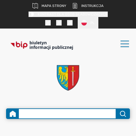
MAPA STRONY
INSTRUKCJA
KONTRAST DLA OSÓB SŁABOWIDZĄCYCH
PL
biuletyn
informacji publicznej