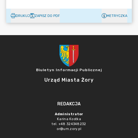
DRUKUJ
ZAPISZ DO PDF
METRYCZKA
Biuletyn Informacji Publicznej
Urząd Miasta Żory
REDAKCJA
Administrator
Karina Kostka
tel. +48 324348232
or@um.zory.pl