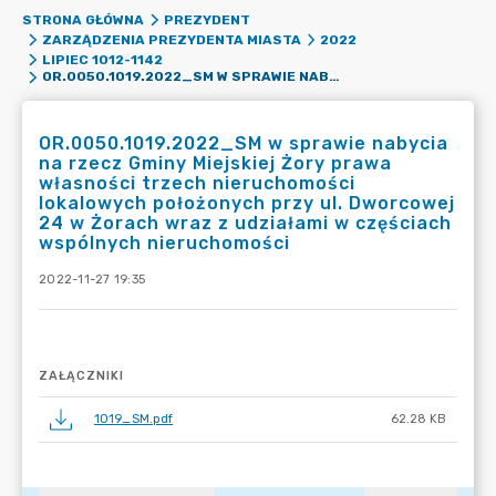
STRONA GŁÓWNA
PREZYDENT
ZARZĄDZENIA PREZYDENTA MIASTA
2022
LIPIEC 1012-1142
OR.0050.1019.2022_SM W SPRAWIE NABYCIA NA RZECZ GMINY MIEJSKIEJ ŻORY PRAWA WŁASNOŚCI TRZECH NIERUCHOMOŚCI LOKALOWYCH POŁOŻONYCH PRZY UL. DWORCOWEJ 24 W ŻORACH WRAZ Z UDZIAŁAMI W CZĘŚCIACH WSPÓLNYCH NIERUCHOMOŚCI
OR.0050.1019.2022_SM w sprawie nabycia
na rzecz Gminy Miejskiej Żory prawa
własności trzech nieruchomości
lokalowych położonych przy ul. Dworcowej
24 w Żorach wraz z udziałami w częściach
wspólnych nieruchomości
2022-11-27 19:35
ZAŁĄCZNIKI
1019_SM.pdf
62.28 KB