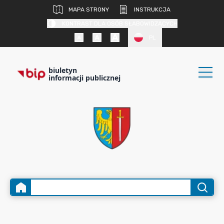
MAPA STRONY
INSTRUKCJA
KONTRAST DLA OSÓB SŁABOWIDZĄCYCH
PL
biuletyn
informacji publicznej