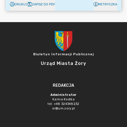
DRUKUJ
ZAPISZ DO PDF
METRYCZKA
Biuletyn Informacji Publicznej
Urząd Miasta Żory
REDAKCJA
Administrator
Karina Kostka
tel. +48 324348232
or@um.zory.pl