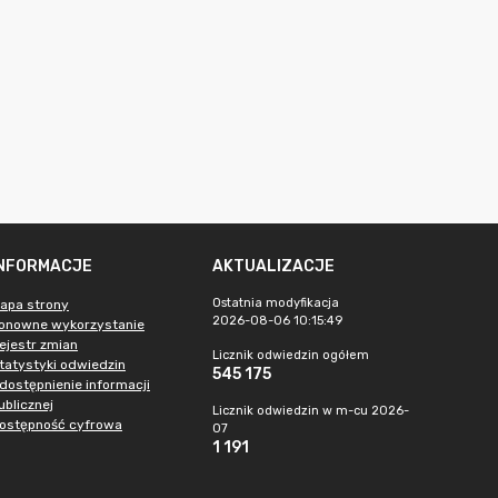
INFORMACJE
AKTUALIZACJE
Ostatnia modyfikacja
apa strony
2026-08-06 10:15:49
onowne wykorzystanie
ejestr zmian
Licznik odwiedzin ogółem
tatystyki odwiedzin
545 175
dostępnienie informacji
ublicznej
Licznik odwiedzin w m-cu 2026-
ostępność cyfrowa
07
1 191