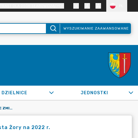
TRAST DLA OSÓB SŁABOWIDZĄCYCH
PL
WYSZUKIWANIE ZAAWANSOWANE
DZIELNICE
JEDNOSTKI
OR.0050.1033.2022_FB W SPRAWIE ZMIAN W BUDŻECIE MIASTA ŻORY NA 2022 R.
ta Żory na 2022 r.