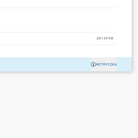
281.29 KB
METRYCZKA