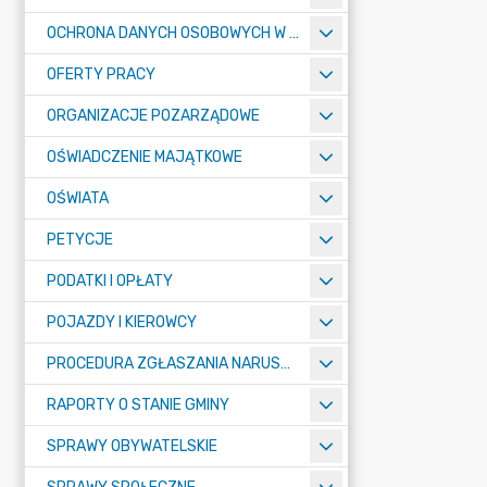
OCHRONA DANYCH OSOBOWYCH W URZĘDZIE MIASTA ŻORY - RODO
OFERTY PRACY
ORGANIZACJE POZARZĄDOWE
OŚWIADCZENIE MAJĄTKOWE
OŚWIATA
PETYCJE
PODATKI I OPŁATY
POJAZDY I KIEROWCY
PROCEDURA ZGŁASZANIA NARUSZEŃ PRAWA
RAPORTY O STANIE GMINY
SPRAWY OBYWATELSKIE