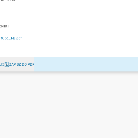
NIKI
1033_FB.pdf
UJ
ZAPISZ DO PDF