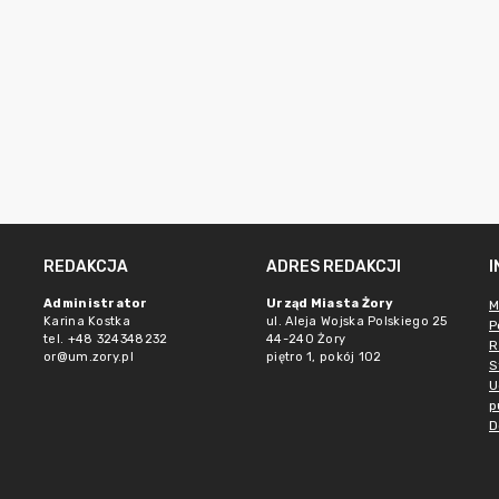
REDAKCJA
ADRES REDAKCJI
Administrator
Urząd Miasta Żory
M
Karina Kostka
ul. Aleja Wojska Polskiego 25
P
tel. +48 324348232
44-240 Żory
R
or@um.zory.pl
piętro 1, pokój 102
S
U
p
D