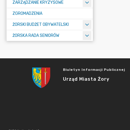
ZARZĄDZANIE KRYZYSOWE
ZGROMADZENIA
ŻORSKI BUDŻET OBYWATELSKI
ŻORSKA RADA SENIORÓW
Biuletyn Informacji Publicznej
Urząd Miasta Żory