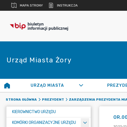
MAPA STRONY
INSTRUKCJA
biuletyn
informacji publicznej
Urząd Miasta Żory
URZĄD MIASTA
PREZYD
STRONA GŁÓWNA
PREZYDENT
ZARZĄDZENIA PREZYDENTA MI
KIEROWNICTWO URZĘDU
OR.00
KOMÓRKI ORGANIZACYJNE URZĘDU
2022-11