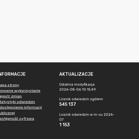
INFORMACJE
AKTUALIZACJE
Ostatnia modyfikacja
apa strony
2026-08-06 10:15:49
onowne wykorzystanie
ejestr zmian
Licznik odwiedzin ogółem
tatystyki odwiedzin
545 137
dostępnienie informacji
ublicznej
Licznik odwiedzin w m-cu 2026-
ostępność cyfrowa
07
1 153