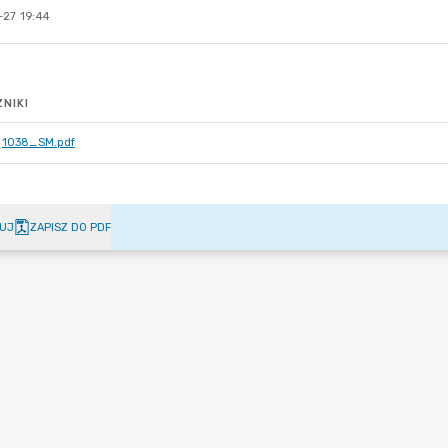
-27 19:44
NIKI
1038_SM.pdf
UJ
ZAPISZ DO PDF