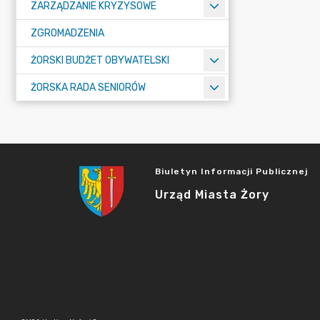
ZARZĄDZANIE KRYZYSOWE
ZGROMADZENIA
ŻORSKI BUDŻET OBYWATELSKI
ŻORSKA RADA SENIORÓW
Biuletyn Informacji Publicznej
Urząd Miasta Żory