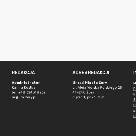
REDAKCJA
ADRES REDAKCJI
Administrator
Urząd Miasta Żory
M
Karina Kostka
ul. Aleja Wojska Polskiego 25
P
tel. +48 324348232
44-240 Żory
R
or@um.zory.pl
piętro 1, pokój 102
S
U
p
D