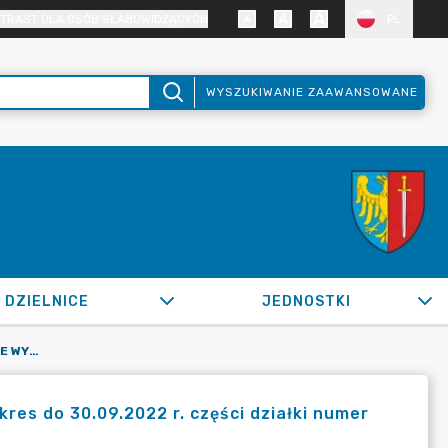
TRAST DLA OSÓB SŁABOWIDZĄCYCH
PL
WYSZUKIWANIE ZAAWANSOWANE
DZIELNICE
JEDNOSTKI
OR.0050.1038.2022_SM W SPRAWIE WYDZIERŻAWIENIA NA OKRES DO 30.09.2022 R. CZĘŚCI DZIAŁKI NUMER 3353/143
es do 30.09.2022 r. części działki numer