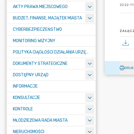
2022-11
AKTY PRAWA MIEJSCOWEGO
BUDŻET, FINANSE, MAJĄTEK MIASTA
CYBERBEZPIECZEŃSTWO
ZAŁĄCZ
MONITORING WIZYJNY
POLITYKA CIĄGŁOŚCI DZIAŁANIA URZĘDU MIASTA ŻORY
DOKUMENTY STRATEGICZNE
DRUK
DOSTĘPNY URZĄD
INFORMACJE
KONSULTACJE
KONTROLE
MŁODZIEŻOWA RADA MIASTA
NIERUCHOMOŚCI