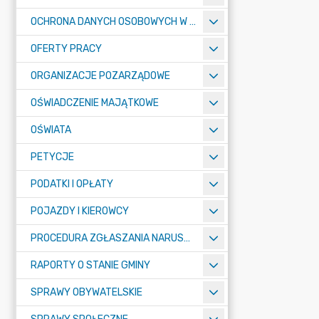
OCHRONA DANYCH OSOBOWYCH W URZĘDZIE MIASTA ŻORY - RODO
OFERTY PRACY
ORGANIZACJE POZARZĄDOWE
OŚWIADCZENIE MAJĄTKOWE
OŚWIATA
PETYCJE
PODATKI I OPŁATY
POJAZDY I KIEROWCY
PROCEDURA ZGŁASZANIA NARUSZEŃ PRAWA
RAPORTY O STANIE GMINY
SPRAWY OBYWATELSKIE