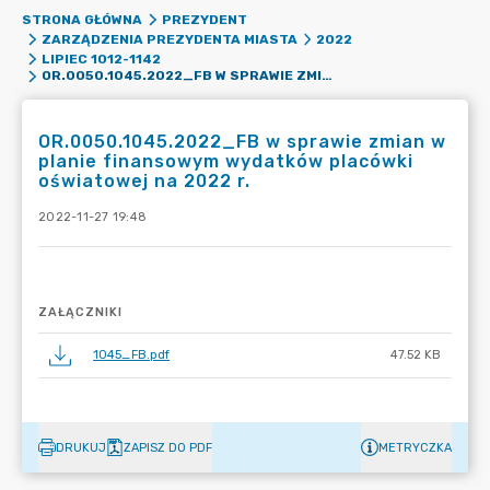
STRONA GŁÓWNA
PREZYDENT
ZARZĄDZENIA PREZYDENTA MIASTA
2022
LIPIEC 1012-1142
OR.0050.1045.2022_FB W SPRAWIE ZMIAN W PLANIE FINANSOWYM WYDATKÓW PLACÓWKI OŚWIATOWEJ NA 2022 R.
OR.0050.1045.2022_FB w sprawie zmian w
planie finansowym wydatków placówki
oświatowej na 2022 r.
2022-11-27 19:48
ZAŁĄCZNIKI
1045_FB.pdf
47.52 KB
DRUKUJ
ZAPISZ DO PDF
METRYCZKA