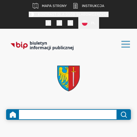
MAPA STRONY
INSTRUKCJA
KONTRAST DLA OSÓB SŁABOWIDZĄCYCH
PL
biuletyn
informacji publicznej