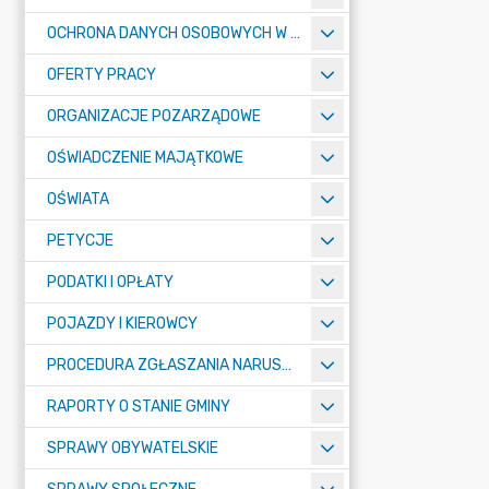
OCHRONA DANYCH OSOBOWYCH W URZĘDZIE MIASTA ŻORY - RODO
OFERTY PRACY
ORGANIZACJE POZARZĄDOWE
OŚWIADCZENIE MAJĄTKOWE
OŚWIATA
PETYCJE
PODATKI I OPŁATY
POJAZDY I KIEROWCY
PROCEDURA ZGŁASZANIA NARUSZEŃ PRAWA
RAPORTY O STANIE GMINY
SPRAWY OBYWATELSKIE