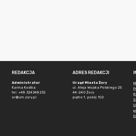
REDAKCJA
ADRES REDAKCJI
Administrator
Urząd Miasta Żory
M
Karina Kostka
ul. Aleja Wojska Polskiego 25
P
tel. +48 324348232
44-240 Żory
R
or@um.zory.pl
piętro 1, pokój 102
S
U
p
D