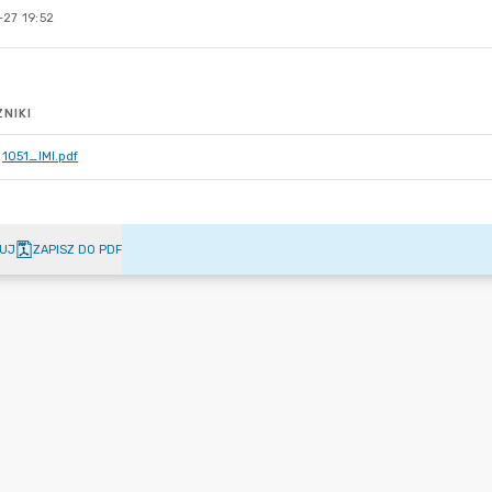
-27 19:52
NIKI
1051_IMI.pdf
UJ
ZAPISZ DO PDF