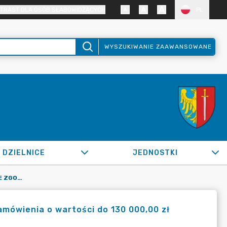
TRAST DLA OSÓB SŁABOWIDZĄCYCH
PL
WYSZUKIWANIE ZAAWANSOWANE
DZIELNICE
JEDNOSTKI
OR.0050.1051.2022_IMI W SPRAWIE ZGODY NA UDZIELENIE ZAMÓWIENIA O WARTOŚCI DO 130 000,00 ZŁ NETTO I ZAWARCIA UMOWY NA DOSTAWĘ KOSZY NA ŚMIECI
amówienia o wartości do 130 000,00 zł