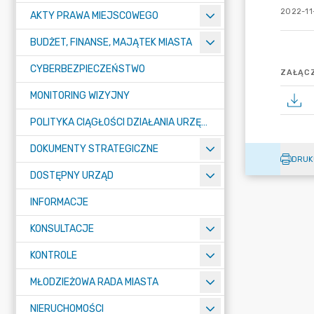
2022-11
AKTY PRAWA MIEJSCOWEGO
BUDŻET, FINANSE, MAJĄTEK MIASTA
CYBERBEZPIECZEŃSTWO
ZAŁĄCZ
MONITORING WIZYJNY
POLITYKA CIĄGŁOŚCI DZIAŁANIA URZĘDU MIASTA ŻORY
DOKUMENTY STRATEGICZNE
DRUK
DOSTĘPNY URZĄD
INFORMACJE
KONSULTACJE
KONTROLE
MŁODZIEŻOWA RADA MIASTA
NIERUCHOMOŚCI