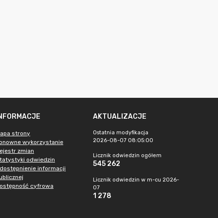
INFORMACJE
AKTUALIZACJE
Ostatnia modyfikacja
apa strony
2026-08-07 08:05:00
onowne wykorzystanie
ejestr zmian
Licznik odwiedzin ogółem
tatystyki odwiedzin
545 262
dostępnienie informacji
ublicznej
Licznik odwiedzin w m-cu 2026-
ostępność cyfrowa
07
1 278