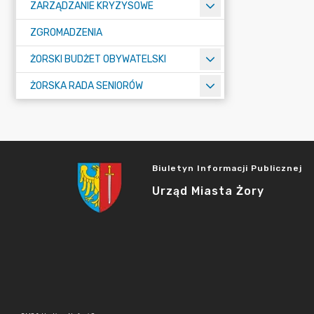
ZARZĄDZANIE KRYZYSOWE
ZGROMADZENIA
ŻORSKI BUDŻET OBYWATELSKI
ŻORSKA RADA SENIORÓW
Biuletyn Informacji Publicznej
Urząd Miasta Żory