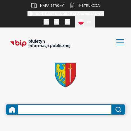
MAPA STRONY
INSTRUKCJA
KONTRAST DLA OSÓB SŁABOWIDZĄCYCH
PL
biuletyn
informacji publicznej