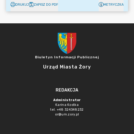
DRUKUJ
ZAPISZ DO PDF
METRYCZKA
Biuletyn Informacji Publicznej
Urząd Miasta Żory
REDAKCJA
Administrator
Karina Kostka
tel. +48 324348232
or@um.zory.pl