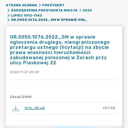
STRONA GŁÓWNA
PREZYDENT
ZARZĄDZENIA PREZYDENTA MIASTA
2022
LIPIEC 1012-1142
OR.0050.1076.2022_SM W SPRAWIE OGŁOSZENIA DRUGIEGO, NIEOGRANICZONEGO PRZETARGU USTNEGO (LICYTACJI) NA ZBYCIE PRAWA WŁASNOŚCI NIERUCHOMOŚCI ZABUDOWANEJ POŁOŻONEJ W ŻORACH PRZY ULICY PIASKOWEJ 22
OR.0050.1076.2022_SM w sprawie
ogłoszenia drugiego, nieograniczonego
przetargu ustnego (licytacji) na zbycie
prawa własności nieruchomości
zabudowanej położonej w Żorach przy
ulicy Piaskowej 22
2022-11-27 20:29
ZAŁĄCZNIKI
1076_SM.pdf
49.11 KB