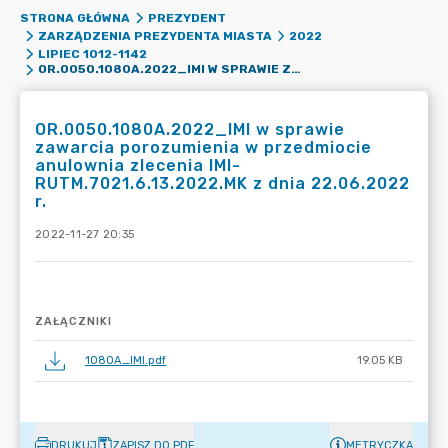
STRONA GŁÓWNA
PREZYDENT
ZARZĄDZENIA PREZYDENTA MIASTA
2022
LIPIEC 1012-1142
OR.0050.1080A.2022_IMI W SPRAWIE ZAWARCIA POROZUMIENIA W PRZEDMIOCIE ANULOWNIA ZLECENIA IMI-RUTM.7021.6.13.2022.MK Z DNIA 22.06.2022 R.
OR.0050.1080A.2022_IMI w sprawie
zawarcia porozumienia w przedmiocie
anulownia zlecenia IMI-
RUTM.7021.6.13.2022.MK z dnia 22.06.2022
r.
2022-11-27 20:35
ZAŁĄCZNIKI
1080A_IMI.pdf
19.05 KB
DRUKUJ
ZAPISZ DO PDF
METRYCZKA