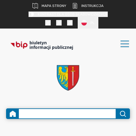
MAPA STRONY
INSTRUKCJA
KONTRAST DLA OSÓB SŁABOWIDZĄCYCH
PL
biuletyn
informacji publicznej