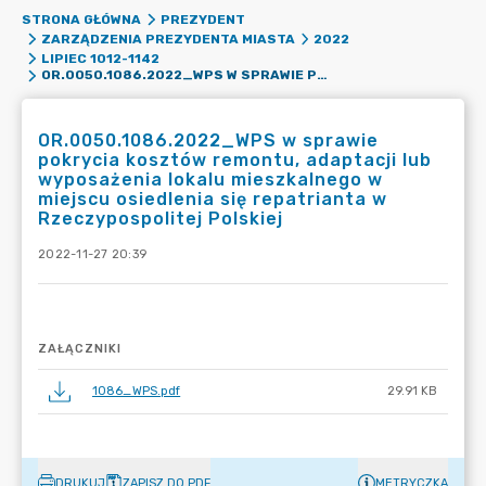
STRONA GŁÓWNA
PREZYDENT
ZARZĄDZENIA PREZYDENTA MIASTA
2022
LIPIEC 1012-1142
OR.0050.1086.2022_WPS W SPRAWIE POKRYCIA KOSZTÓW REMONTU, ADAPTACJI LUB WYPOSAŻENIA LOKALU MIESZKALNEGO W MIEJSCU OSIEDLENIA SIĘ REPATRIANTA W RZECZYPOSPOLITEJ POLSKIEJ
OR.0050.1086.2022_WPS w sprawie
pokrycia kosztów remontu, adaptacji lub
wyposażenia lokalu mieszkalnego w
miejscu osiedlenia się repatrianta w
Rzeczypospolitej Polskiej
2022-11-27 20:39
ZAŁĄCZNIKI
1086_WPS.pdf
29.91 KB
DRUKUJ
ZAPISZ DO PDF
METRYCZKA