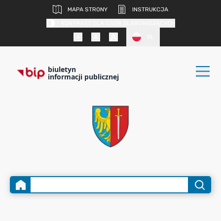
MAPA STRONY
INSTRUKCJA
KONTRAST DLA OSÓB SŁABOWIDZĄCYCH
PL
biuletyn
informacji publicznej