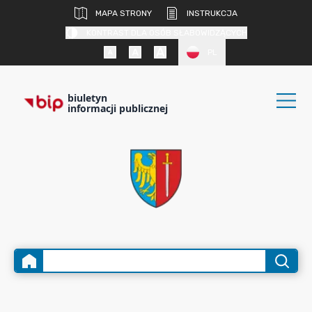
MAPA STRONY
INSTRUKCJA
KONTRAST DLA OSÓB SŁABOWIDZĄCYCH
PL
biuletyn
informacji publicznej