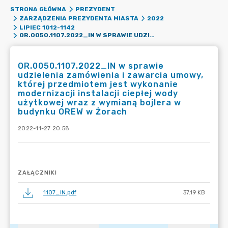
STRONA GŁÓWNA
PREZYDENT
ZARZĄDZENIA PREZYDENTA MIASTA
2022
LIPIEC 1012-1142
OR.0050.1107.2022_IN W SPRAWIE UDZIELENIA ZAMÓWIENIA I ZAWARCIA UMOWY, KTÓREJ PRZEDMIOTEM JEST WYKONANIE MODERNIZACJI INSTALACJI CIEPŁEJ WODY UŻYTKOWEJ WRAZ Z WYMIANĄ BOJLERA W BUDYNKU OREW W ŻORACH
OR.0050.1107.2022_IN w sprawie
udzielenia zamówienia i zawarcia umowy,
której przedmiotem jest wykonanie
modernizacji instalacji ciepłej wody
użytkowej wraz z wymianą bojlera w
budynku OREW w Żorach
2022-11-27 20:58
ZAŁĄCZNIKI
1107_IN.pdf
37.19 KB