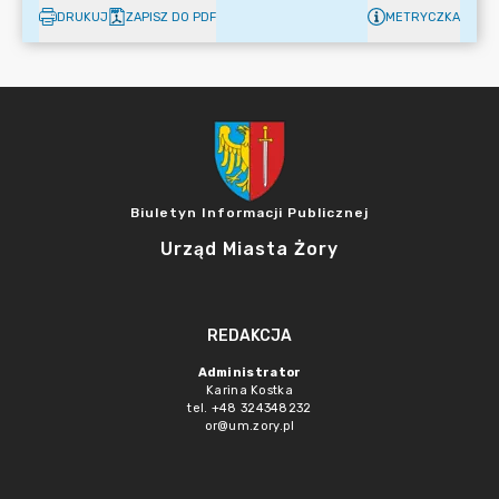
DRUKUJ
ZAPISZ DO PDF
METRYCZKA
Biuletyn Informacji Publicznej
Urząd Miasta Żory
REDAKCJA
Administrator
Karina Kostka
tel. +48 324348232
or@um.zory.pl