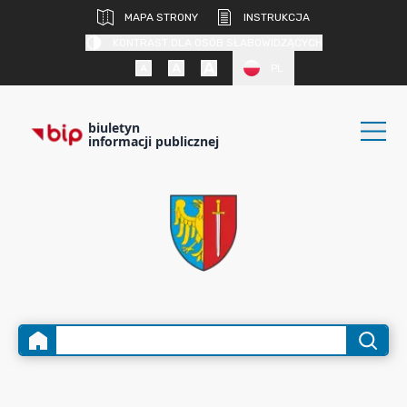
MAPA STRONY
INSTRUKCJA
KONTRAST DLA OSÓB SŁABOWIDZĄCYCH
PL
biuletyn
informacji publicznej