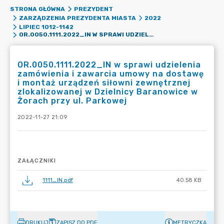
STRONA GŁÓWNA
PREZYDENT
ZARZĄDZENIA PREZYDENTA MIASTA
2022
LIPIEC 1012-1142
OR.0050.1111.2022_IN W SPRAWI UDZIELENIA ZAMÓWIENIA I ZAWARCIA UMOWY NA DOSTAWĘ I MONTAŻ URZĄDZEŃ SIŁOWNI ZEWNĘTRZNEJ ZLOKALIZOWANEJ W DZIELNICY BARANOWICE W ŻORACH PRZY UL. PARKOWEJ
OR.0050.1111.2022_IN w sprawi udzielenia
zamówienia i zawarcia umowy na dostawę
i montaż urządzeń siłowni zewnętrznej
zlokalizowanej w Dzielnicy Baranowice w
Żorach przy ul. Parkowej
2022-11-27 21:09
ZAŁĄCZNIKI
1111_IN.pdf
40.58 KB
DRUKUJ
ZAPISZ DO PDF
METRYCZKA