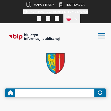
MAPA STRONY
INSTRUKCJA
KONTRAST DLA OSÓB SŁABOWIDZĄCYCH
PL
biuletyn
informacji publicznej