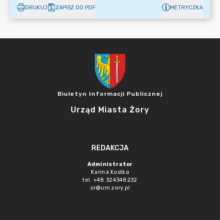
DRUKUJ
ZAPISZ DO PDF
METRYCZKA
Biuletyn Informacji Publicznej
Urząd Miasta Żory
REDAKCJA
Administrator
Karina Kostka
tel. +48 324348232
or@um.zory.pl