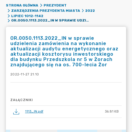
STRONA GŁÓWNA
PREZYDENT
ZARZĄDZENIA PREZYDENTA MIASTA
2022
LIPIEC 1012-1142
OR.0050.1113.2022_IN W SPRAWIE UDZIELENIA ZAMÓWIENIA NA WYKONANIE AKTUALIZACJI AUDYTU ENERGETYCZNEGO ORAZ AKTUALIZACJI KOSZTORYSU INWESTORSKIEGO DLA BUDYNKU PRZEDSZKOLA NR 5 W ŻORACH ZNAJDUJĄCEGO SIĘ NA OS. 700-LECIA ŻOR
OR.0050.1113.2022_IN w sprawie
udzielenia zamówienia na wykonanie
aktualizacji audytu energetycznego oraz
aktualizacji kosztorysu inwestorskiego
dla budynku Przedszkola nr 5 w Żorach
znajdującego się na os. 700-lecia Żor
2022-11-27 21:10
ZAŁĄCZNIKI
1113_IN.pdf
36.81 KB