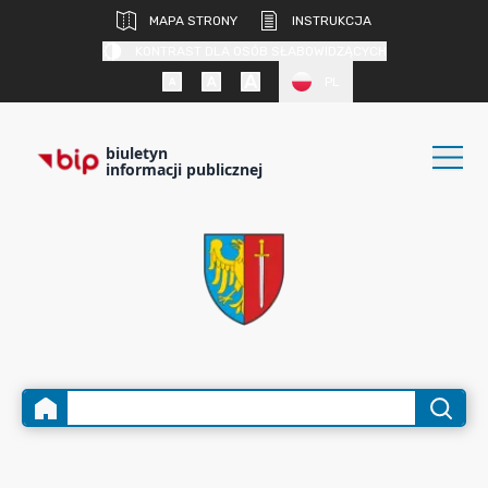
MAPA STRONY
INSTRUKCJA
KONTRAST DLA OSÓB SŁABOWIDZĄCYCH
PL
biuletyn
informacji publicznej