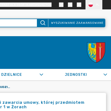
TRAST DLA OSÓB SŁABOWIDZĄCYCH
PL
WYSZUKIWANIE ZAAWANSOWANE
DZIELNICE
JEDNOSTKI
OR.0050.1114.2022_IN W SPRAWIE UDZIELENIA ZAMÓWIENIA I ZAWARCIA UMOWY, KTÓREJ PRZEDMIOTEM JEST MODERNIZACJA INSTALACJI ELEKTRYCZNEJ W TECHNIKUM NR 1 W ŻORACH
 i zawarcia umowy, której przedmiotem
r 1 w Żorach