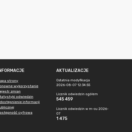
INFORMACJE
AKTUALIZACJE
Ostatnia modyfikacja
apa strony
2026-08-07 12:34:55
onowne wykorzystanie
ejestr zmian
Licznik odwiedzin ogółem
tatystyki odwiedzin
545 459
dostępnienie informacji
ublicznej
Licznik odwiedzin w m-cu 2026-
ostępność cyfrowa
07
1 475