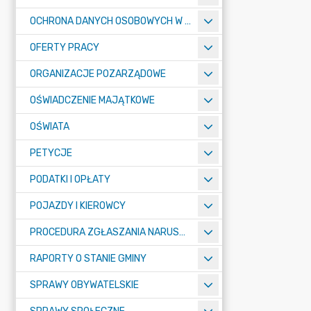
OCHRONA DANYCH OSOBOWYCH W URZĘDZIE MIASTA ŻORY - RODO
OFERTY PRACY
ORGANIZACJE POZARZĄDOWE
OŚWIADCZENIE MAJĄTKOWE
OŚWIATA
PETYCJE
PODATKI I OPŁATY
POJAZDY I KIEROWCY
PROCEDURA ZGŁASZANIA NARUSZEŃ PRAWA
RAPORTY O STANIE GMINY
SPRAWY OBYWATELSKIE