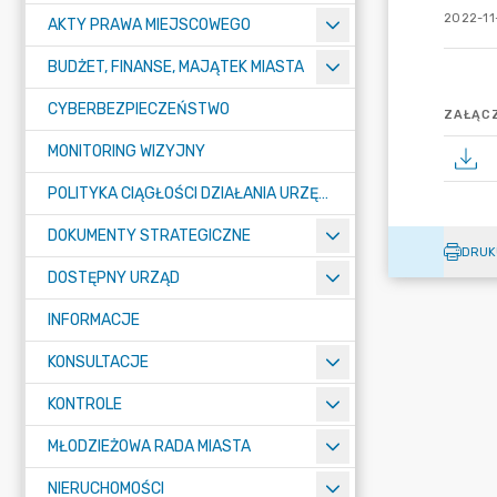
2022-11-
AKTY PRAWA MIEJSCOWEGO
BUDŻET, FINANSE, MAJĄTEK MIASTA
CYBERBEZPIECZEŃSTWO
ZAŁĄCZ
MONITORING WIZYJNY
POLITYKA CIĄGŁOŚCI DZIAŁANIA URZĘDU MIASTA ŻORY
DOKUMENTY STRATEGICZNE
DRUK
DOSTĘPNY URZĄD
INFORMACJE
KONSULTACJE
KONTROLE
MŁODZIEŻOWA RADA MIASTA
NIERUCHOMOŚCI