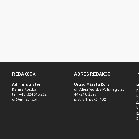
REDAKCJA
ADRES REDAKCJI
Administrator
Urząd Miasta Żory
M
Karina Kostka
ul. Aleja Wojska Polskiego 25
P
tel. +48 324348232
44-240 Żory
R
or@um.zory.pl
piętro 1, pokój 102
S
U
p
D