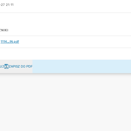
27 21:11
NIKI
1114_IN.pdf
UJ
ZAPISZ DO PDF