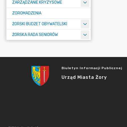
ZARZĄDZANIE KRYZYSOWE
ZGROMADZENIA
ŻORSKI BUDŻET OBYWATELSKI
ŻORSKA RADA SENIORÓW
Biuletyn Informacji Publicznej
Urząd Miasta Żory