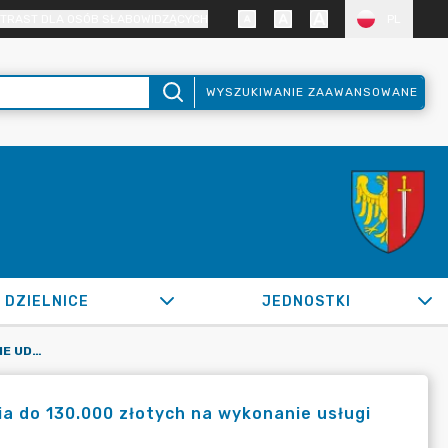
TRAST DLA OSÓB SŁABOWIDZĄCYCH
PL
WYSZUKIWANIE ZAAWANSOWANE
DZIELNICE
JEDNOSTKI
OR.0050.1123.2022_ZKG W SPRAWIE UDZIELENIA ZAMÓWIENIA DO 130.000 ZŁOTYCH NA WYKONANIE USŁUGI TRANSPORTOWEJ
a do 130.000 złotych na wykonanie usługi