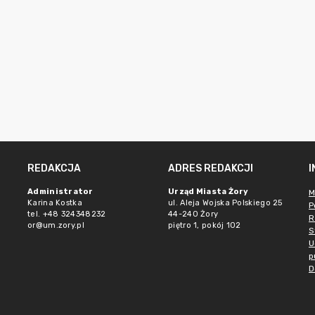
REDAKCJA
ADRES REDAKCJI
Administrator
Urząd Miasta Żory
M
Karina Kostka
ul. Aleja Wojska Polskiego 25
P
tel. +48 324348232
44-240 Żory
R
or@um.zory.pl
piętro 1, pokój 102
S
U
p
D