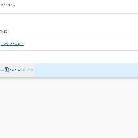
-27 21:18
NIKI
1123_ZKG.pdf
UJ
ZAPISZ DO PDF