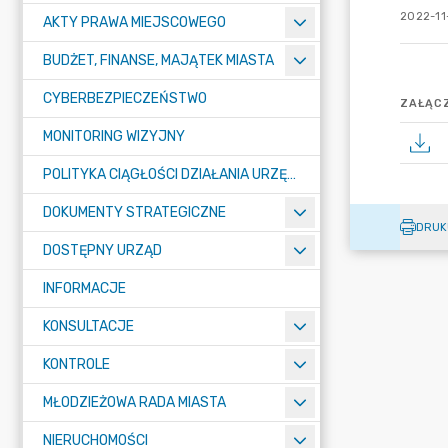
2022-11
AKTY PRAWA MIEJSCOWEGO
BUDŻET, FINANSE, MAJĄTEK MIASTA
CYBERBEZPIECZEŃSTWO
ZAŁĄCZ
MONITORING WIZYJNY
POLITYKA CIĄGŁOŚCI DZIAŁANIA URZĘDU MIASTA ŻORY
DOKUMENTY STRATEGICZNE
DRUK
DOSTĘPNY URZĄD
INFORMACJE
KONSULTACJE
KONTROLE
MŁODZIEŻOWA RADA MIASTA
NIERUCHOMOŚCI