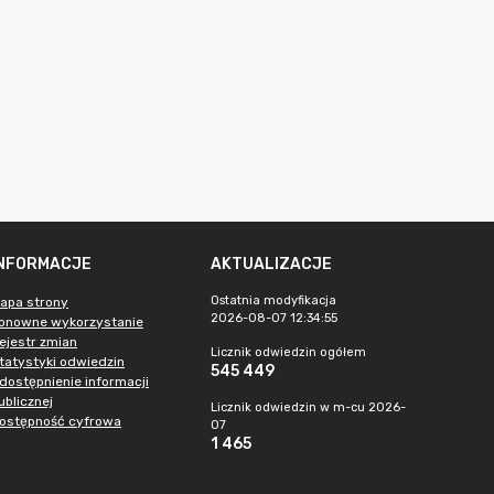
INFORMACJE
AKTUALIZACJE
Ostatnia modyfikacja
apa strony
2026-08-07 12:34:55
onowne wykorzystanie
ejestr zmian
Licznik odwiedzin ogółem
tatystyki odwiedzin
545 449
dostępnienie informacji
ublicznej
Licznik odwiedzin w m-cu 2026-
ostępność cyfrowa
07
1 465