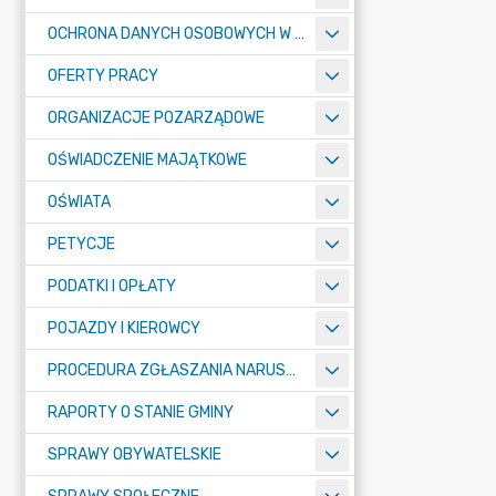
OCHRONA DANYCH OSOBOWYCH W URZĘDZIE MIASTA ŻORY - RODO
OFERTY PRACY
ORGANIZACJE POZARZĄDOWE
OŚWIADCZENIE MAJĄTKOWE
OŚWIATA
PETYCJE
PODATKI I OPŁATY
POJAZDY I KIEROWCY
PROCEDURA ZGŁASZANIA NARUSZEŃ PRAWA
RAPORTY O STANIE GMINY
SPRAWY OBYWATELSKIE