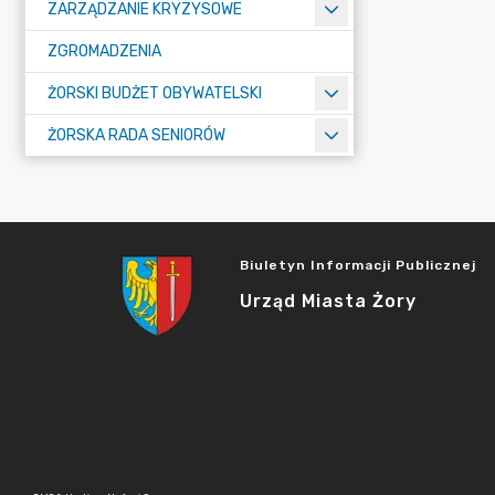
ZARZĄDZANIE KRYZYSOWE
ZGROMADZENIA
ŻORSKI BUDŻET OBYWATELSKI
ŻORSKA RADA SENIORÓW
Biuletyn Informacji Publicznej
Urząd Miasta Żory