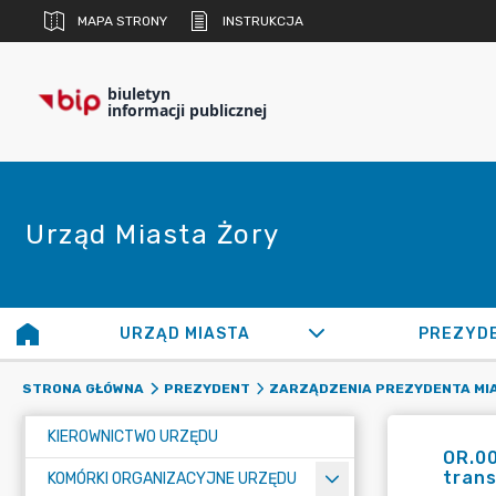
MAPA STRONY
INSTRUKCJA
biuletyn
informacji publicznej
Urząd Miasta Żory
URZĄD MIASTA
PREZYD
STRONA GŁÓWNA
PREZYDENT
ZARZĄDZENIA PREZYDENTA MI
KIEROWNICTWO URZĘDU
OR.00
tran
KOMÓRKI ORGANIZACYJNE URZĘDU