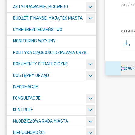
2022-11
AKTY PRAWA MIEJSCOWEGO
BUDŻET, FINANSE, MAJĄTEK MIASTA
CYBERBEZPIECZEŃSTWO
ZAŁĄCZ
MONITORING WIZYJNY
POLITYKA CIĄGŁOŚCI DZIAŁANIA URZĘDU MIASTA ŻORY
DOKUMENTY STRATEGICZNE
DRUK
DOSTĘPNY URZĄD
INFORMACJE
KONSULTACJE
KONTROLE
MŁODZIEŻOWA RADA MIASTA
NIERUCHOMOŚCI