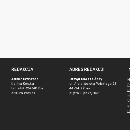
REDAKCJA
ADRES REDAKCJI
Administrator
Urząd Miasta Żory
M
Karina Kostka
ul. Aleja Wojska Polskiego 25
P
tel. +48 324348232
44-240 Żory
R
or@um.zory.pl
piętro 1, pokój 102
S
U
p
D