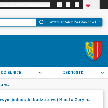
TRAST DLA OSÓB SŁABOWIDZĄCYCH
PL
WYSZUKIWANIE ZAAWANSOWANE
DZIELNICE
JEDNOSTKI
OR.0050.1129.2022_FB W SPRAWIE ZMIAN W PLANIE FINANSOWYM JEDNOSTKI BUDŻETOWEJ MIASTA ŻORY NA 2022 R.
owym jednostki budżetowej Miasta Żory na