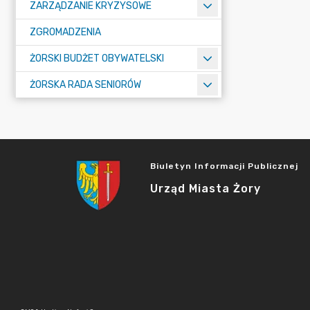
ZARZĄDZANIE KRYZYSOWE
ZGROMADZENIA
ŻORSKI BUDŻET OBYWATELSKI
ŻORSKA RADA SENIORÓW
Biuletyn Informacji Publicznej
Urząd Miasta Żory