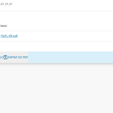
-27 21:27
NIKI
1129_FB.pdf
UJ
ZAPISZ DO PDF