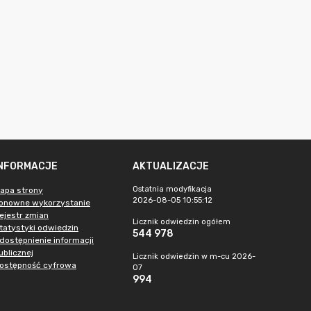
INFORMACJE
AKTUALIZACJE
Ostatnia modyfikacja
apa strony
2026-08-05 10:55:12
onowne wykorzystanie
ejestr zmian
Licznik odwiedzin ogółem
tatystyki odwiedzin
544 978
dostępnienie informacji
ublicznej
Licznik odwiedzin w m-cu 2026-
ostępność cyfrowa
07
994