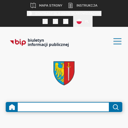
MAPA STRONY
INSTRUKCJA
KONTRAST DLA OSÓB SŁABOWIDZĄCYCH
PL
biuletyn
informacji publicznej