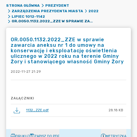
STRONA GŁÓWNA
PREZYDENT
ZARZĄDZENIA PREZYDENTA MIASTA
2022
LIPIEC 1012-1142
OR.0050.1132.2022_ZZE W SPRAWIE ZAWARCIA ANEKSU NR 1 DO UMOWY NA KONSERWACJĘ I EKSPLOATACJĘ OŚWIETLENIA ULICZNEGO W 2022 ROKU NA TERENIE GMINY ŻORY I STANOWIĄCEGO WŁASNOŚĆ GMINY ŻORY
OR.0050.1132.2022_ZZE w sprawie
zawarcia aneksu nr 1 do umowy na
konserwację i eksploatację oświetlenia
ulicznego w 2022 roku na terenie Gminy
Żory i stanowiącego własność Gminy Żory
2022-11-27 21:29
ZAŁĄCZNIKI
1132_ZZE.pdf
28.18 KB
DRUKUJ
ZAPISZ DO PDF
METRYCZKA