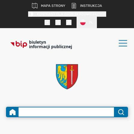
MAPA STRONY
INSTRUKCJA
KONTRAST DLA OSÓB SŁABOWIDZĄCYCH
PL
biuletyn
informacji publicznej