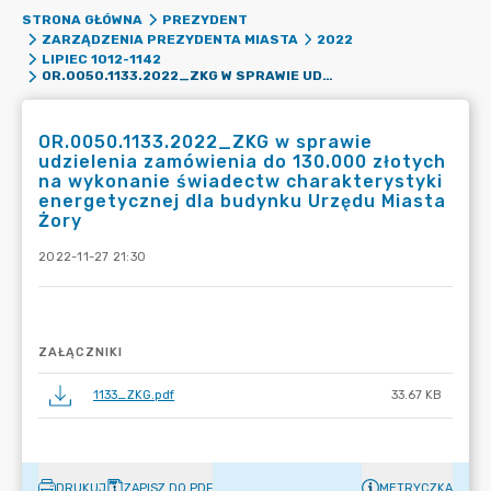
STRONA GŁÓWNA
PREZYDENT
ZARZĄDZENIA PREZYDENTA MIASTA
2022
LIPIEC 1012-1142
OR.0050.1133.2022_ZKG W SPRAWIE UDZIELENIA ZAMÓWIENIA DO 130.000 ZŁOTYCH NA WYKONANIE ŚWIADECTW CHARAKTERYSTYKI ENERGETYCZNEJ DLA BUDYNKU URZĘDU MIASTA ŻORY
OR.0050.1133.2022_ZKG w sprawie
udzielenia zamówienia do 130.000 złotych
na wykonanie świadectw charakterystyki
energetycznej dla budynku Urzędu Miasta
Żory
2022-11-27 21:30
ZAŁĄCZNIKI
1133_ZKG.pdf
33.67 KB
DRUKUJ
ZAPISZ DO PDF
METRYCZKA