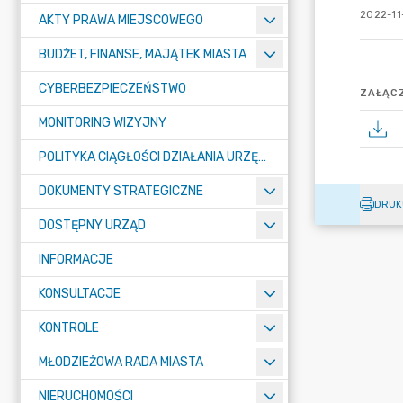
2022-11
AKTY PRAWA MIEJSCOWEGO
BUDŻET, FINANSE, MAJĄTEK MIASTA
CYBERBEZPIECZEŃSTWO
ZAŁĄCZ
MONITORING WIZYJNY
POLITYKA CIĄGŁOŚCI DZIAŁANIA URZĘDU MIASTA ŻORY
DOKUMENTY STRATEGICZNE
DRUK
DOSTĘPNY URZĄD
INFORMACJE
KONSULTACJE
KONTROLE
MŁODZIEŻOWA RADA MIASTA
NIERUCHOMOŚCI