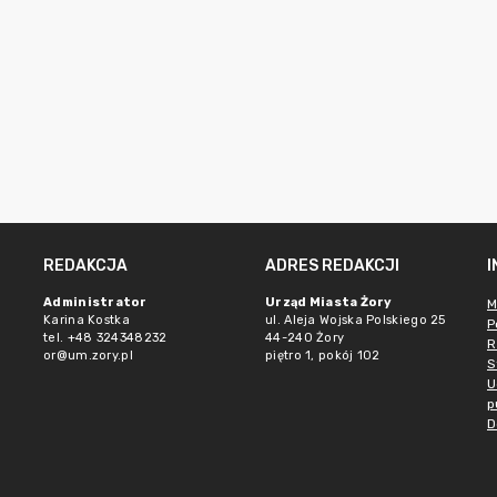
REDAKCJA
ADRES REDAKCJI
Administrator
Urząd Miasta Żory
M
Karina Kostka
ul. Aleja Wojska Polskiego 25
P
tel. +48 324348232
44-240 Żory
R
or@um.zory.pl
piętro 1, pokój 102
S
U
p
D