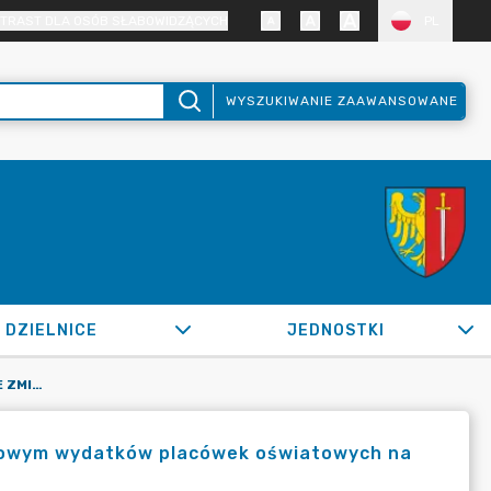
TRAST DLA OSÓB SŁABOWIDZĄCYCH
PL
WYSZUKIWANIE ZAAWANSOWANE
DZIELNICE
JEDNOSTKI
OR.0050.1142.2022_FB W SPRAWIE ZMIAN W PLANIE FINANSOWYM WYDATKÓW PLACÓWEK OŚWIATOWYCH NA 2022 R.
nsowym wydatków placówek oświatowych na