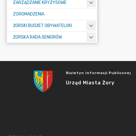
ZARZĄDZANIE KRYZYSOWE
ZGROMADZENIA
ŻORSKI BUDŻET OBYWATELSKI
ŻORSKA RADA SENIORÓW
Biuletyn Informacji Publicznej
Urząd Miasta Żory