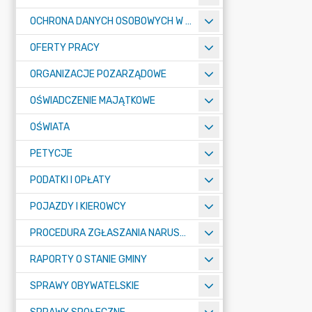
OCHRONA DANYCH OSOBOWYCH W URZĘDZIE MIASTA ŻORY - RODO
OFERTY PRACY
ORGANIZACJE POZARZĄDOWE
OŚWIADCZENIE MAJĄTKOWE
OŚWIATA
PETYCJE
PODATKI I OPŁATY
POJAZDY I KIEROWCY
PROCEDURA ZGŁASZANIA NARUSZEŃ PRAWA
RAPORTY O STANIE GMINY
SPRAWY OBYWATELSKIE