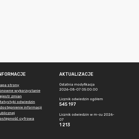
INFORMACJE
AKTUALIZACJE
Ostatnia modyfikacja
apa strony
2026-08-07 05:00:00
onowne wykorzystanie
ejestr zmian
Licznik odwiedzin ogółem
tatystyki odwiedzin
545 197
dostępnienie informacji
ublicznej
Licznik odwiedzin w m-cu 2026-
ostępność cyfrowa
07
1 213