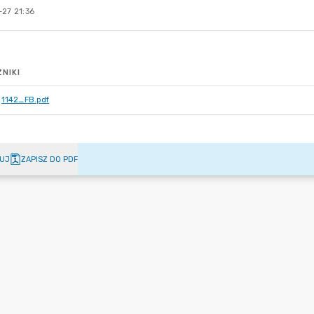
-27 21:36
NIKI
1142_FB.pdf
UJ
ZAPISZ DO PDF