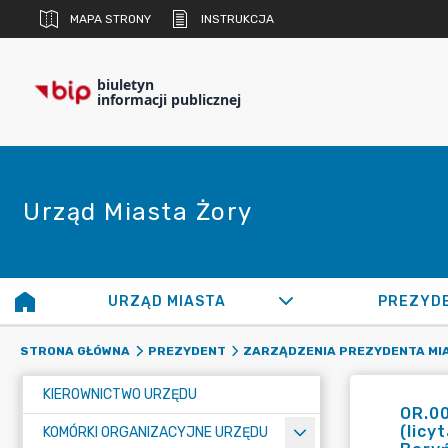
MAPA STRONY
INSTRUKCJA
biuletyn
informacji publicznej
Urząd Miasta Żory
URZĄD MIASTA
PREZYD
STRONA GŁÓWNA
PREZYDENT
ZARZĄDZENIA PREZYDENTA MI
KIEROWNICTWO URZĘDU
OR.00
(licy
KOMÓRKI ORGANIZACYJNE URZĘDU