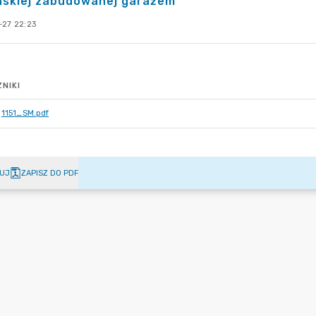
ńskiej zabudowanej garażem
-27 22:23
NIKI
1151_SM.pdf
UJ
ZAPISZ DO PDF