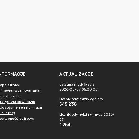
INFORMACJE
AKTUALIZACJE
Ostatnia modyfikacja
apa strony
2026-08-07 05:00:00
onowne wykorzystanie
ejestr zmian
Licznik odwiedzin ogółem
tatystyki odwiedzin
545 238
dostępnienie informacji
ublicznej
Licznik odwiedzin w m-cu 2026-
ostępność cyfrowa
07
1 254