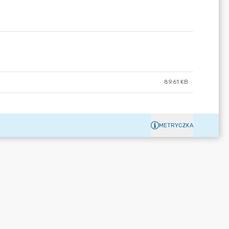
89.61 KB
METRYCZKA