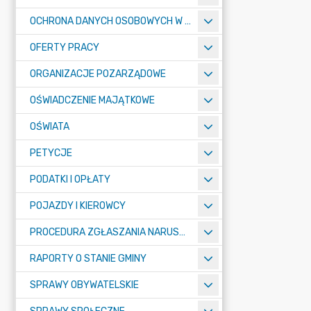
OCHRONA DANYCH OSOBOWYCH W URZĘDZIE MIASTA ŻORY - RODO
OFERTY PRACY
ORGANIZACJE POZARZĄDOWE
OŚWIADCZENIE MAJĄTKOWE
OŚWIATA
PETYCJE
PODATKI I OPŁATY
POJAZDY I KIEROWCY
PROCEDURA ZGŁASZANIA NARUSZEŃ PRAWA
RAPORTY O STANIE GMINY
SPRAWY OBYWATELSKIE