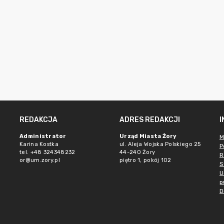
REDAKCJA
ADRES REDAKCJI
Administrator
Urząd Miasta Żory
M
Karina Kostka
ul. Aleja Wojska Polskiego 25
P
tel. +48 324348232
44-240 Żory
R
or@um.zory.pl
piętro 1, pokój 102
S
U
p
D