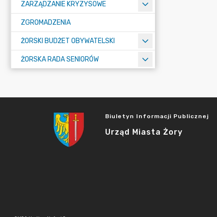
ZARZĄDZANIE KRYZYSOWE
ZGROMADZENIA
ŻORSKI BUDŻET OBYWATELSKI
ŻORSKA RADA SENIORÓW
Biuletyn Informacji Publicznej
Urząd Miasta Żory