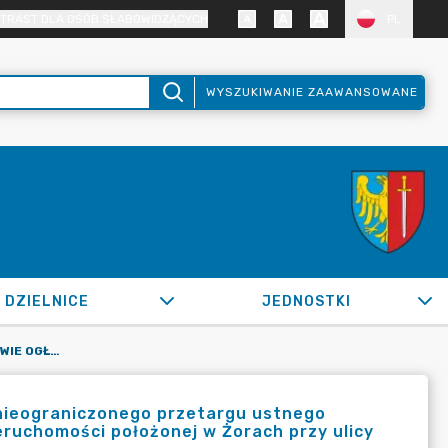
TRAST DLA OSÓB SŁABOWIDZĄCYCH
PL
WYSZUKIWANIE ZAAWANSOWANE
DZIELNICE
JEDNOSTKI
OR.0050.1151.2022_SM W SPRAWIE OGŁOSZENIA DRUGIEGO, NIEOGRANICZONEGO PRZETARGU USTNEGO (LICYTACJI) NA ZBYCIE PRAWA UŻYTKOWANIA WIECZYSTEGO NIERUCHOMOŚCI POŁOŻONEJ W ŻORACH PRZY ULICY BORYŃSKIEJ ZABUDOWANEJ GARAŻEM
 nieograniczonego przetargu ustnego
eruchomości położonej w Żorach przy ulicy