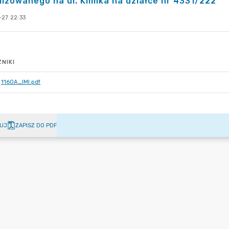
lizowanego na ul. Klimka na działce nr 4331/222
-27 22:33
NIKI
1160A_IMI.pdf
UJ
ZAPISZ DO PDF