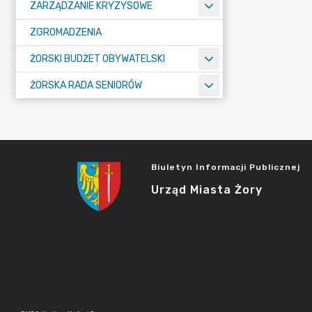
ZARZĄDZANIE KRYZYSOWE
ZGROMADZENIA
ŻORSKI BUDŻET OBYWATELSKI
ŻORSKA RADA SENIORÓW
Biuletyn Informacji Publicznej
Urząd Miasta Żory