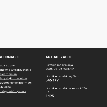
INFORMACJE
AKTUALIZACJE
Ostatnia modyfikacja
apa strony
2026-08-06 10:15:49
onowne wykorzystanie
ejestr zmian
Licznik odwiedzin ogółem
tatystyki odwiedzin
545 179
dostępnienie informacji
ublicznej
Licznik odwiedzin w m-cu 2026-
ostępność cyfrowa
07
1 195