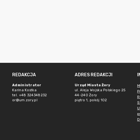
REDAKCJA
ADRES REDAKCJI
Administrator
Urząd Miasta Żory
M
Karina Kostka
ul. Aleja Wojska Polskiego 25
P
tel. +48 324348232
44-240 Żory
R
or@um.zory.pl
piętro 1, pokój 102
S
U
p
D