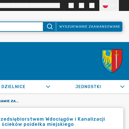
TRAST DLA OSÓB SŁABOWIDZĄCYCH
PL
WYSZUKIWANIE ZAAWANSOWANE
DZIELNICE
JEDNOSTKI
OR.0050.1160A.2022_IMI W SPRAWIE ZAWARCIA UMOWY Z PRZEDSIĘBIORSTWEM WDOCIĄGÓW I KANALIZACJI ŻORY SP. Z O.O. NA ZAOPATRZENIE W WODĘ I ODPROWADZANIE ŚCIEKÓW POIDEŁKA MIEJSKIEGO ZLOKALIZOWANEGO NA UL. KLIMKA NA DZIAŁCE NR 4331/222
zedsiębiorstwem Wdociągów i Kanalizacji
 ścieków poidełka miejskiego