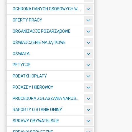
OCHRONA DANYCH OSOBOWYCH W URZĘDZIE MIASTA ŻORY - RODO
OFERTY PRACY
ORGANIZACJE POZARZĄDOWE
OŚWIADCZENIE MAJĄTKOWE
OŚWIATA
PETYCJE
PODATKI I OPŁATY
POJAZDY I KIEROWCY
PROCEDURA ZGŁASZANIA NARUSZEŃ PRAWA
RAPORTY O STANIE GMINY
SPRAWY OBYWATELSKIE